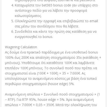
Καταχωρίστε τον bet365 bonus code (αν υπάρχει) στο
αντίστοιχο πεδίο για να λάβετε την προσφορά
καλωσορίσματος.
Ολοκληρώστε την εγγραφή και επιβεβαιώστε το email
σας μέσω του συνδέσμου που θα λάβετε.
Συνδεθείτε και κάντε την πρώτη σας κατάθεση για να
ενεργοποιηθεί το bonus.
Wagering Calculation
Ας δούμε ένα πρακτικό παράδειγμα με ένα υποθετικό bonus
100% έως 200€ και απαίτηση στοιχηματισμού 35x (κατάθεση +
μπόνους). Υποθέτουμε ότι καταθέτετε 100€ και λαμβάνετε
επιπλέον 100€ μπόνους. Το συνολικό ποσό που πρέπει να
στοιχηματιστεί είναι (100€ + 100€) × 35 = 7.000€. Ας
υπολογίσουμε το αναμενόμενο κόστος με βάση ένα τυπικό
περιθώριο στοιχηματισμού (house edge) 5%.
Αναμενόμενη απώλεια = Συνολικό ποσό στοιχηματισμού × (1
− RTP). Για RTP 95%, house edge = 5%. Άρα αναμενόμενη
απώλεια = 7.000€ × 0,05 = 350€. Μετά την ολοκλήρωση του