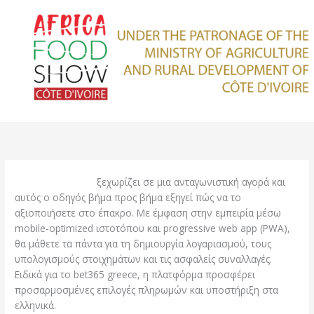
Skip
to
content
Bet365 εφαρμογή
ξεχωρίζει σε μια ανταγωνιστική αγορά και
αυτός ο οδηγός βήμα προς βήμα εξηγεί πώς να το
αξιοποιήσετε στο έπακρο. Με έμφαση στην εμπειρία μέσω
mobile-optimized ιστοτόπου και progressive web app (PWA),
θα μάθετε τα πάντα για τη δημιουργία λογαριασμού, τους
υπολογισμούς στοιχημάτων και τις ασφαλείς συναλλαγές.
Ειδικά για το bet365 greece, η πλατφόρμα προσφέρει
προσαρμοσμένες επιλογές πληρωμών και υποστήριξη στα
ελληνικά.