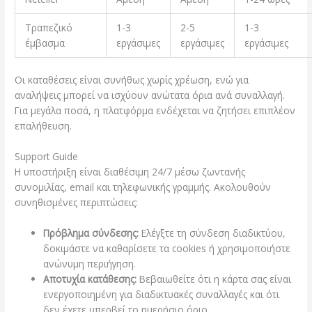
Τραπεζικό
1-3
2-5
1-3
έμβασμα
εργάσιμες
εργάσιμες
εργάσιμες
Οι καταθέσεις είναι συνήθως χωρίς χρέωση, ενώ για
αναλήψεις μπορεί να ισχύουν ανώτατα όρια ανά συναλλαγή.
Για μεγάλα ποσά, η πλατφόρμα ενδέχεται να ζητήσει επιπλέον
επαλήθευση.
Support Guide
Η υποστήριξη είναι διαθέσιμη 24/7 μέσω ζωντανής
συνομιλίας, email και τηλεφωνικής γραμμής. Ακολουθούν
συνηθισμένες περιπτώσεις:
Πρόβλημα σύνδεσης:
Ελέγξτε τη σύνδεση διαδικτύου,
δοκιμάστε να καθαρίσετε τα cookies ή χρησιμοποιήστε
ανώνυμη περιήγηση.
Αποτυχία κατάθεσης:
Βεβαιωθείτε ότι η κάρτα σας είναι
ενεργοποιημένη για διαδικτυακές συναλλαγές και ότι
δεν έχετε υπερβεί το ημερήσιο όριο.