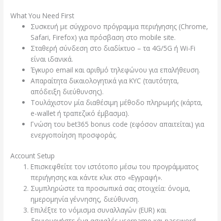
What You Need First
Συσκευή με σύγχρονο πρόγραμμα περιήγησης (Chrome,
Safari, Firefox) για πρόσβαση στο mobile site.
Σταθερή σύνδεση στο διαδίκτυο – τα 4G/5G ή Wi-Fi
είναι ιδανικά.
Έγκυρο email και αριθμό τηλεφώνου για επαλήθευση.
Απαραίτητα δικαιολογητικά για KYC (ταυτότητα,
απόδειξη διεύθυνσης).
Τουλάχιστον μία διαθέσιμη μέθοδο πληρωμής (κάρτα,
e-wallet ή τραπεζικό έμβασμα).
Γνώση του bet365 bonus code (εφόσον απαιτείται) για
ενεργοποίηση προσφοράς.
Account Setup
Επισκεφθείτε τον ιστότοπο μέσω του προγράμματος
περιήγησης και κάντε κλικ στο «Εγγραφή».
Συμπληρώστε τα προσωπικά σας στοιχεία: όνομα,
ημερομηνία γέννησης, διεύθυνση.
Επιλέξτε το νόμισμα συναλλαγών (EUR) και
δημιουργήστε ένα ασφαλές username και password.