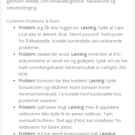
gjennom verktøy som innskuddsgrenser, tidsavbrudd og
selvutestenging.
Common Problems & Fixes
Problem:
Jeg får ikke logget inn.
Løsning:
Sjekk at Caps
Lock ikke er aktivert. Bruk “Glemt passord”-funksjonen
for å tilbakestille. Kontakt kundestøtte ved vedvarende
problemer.
Problem:
Uttaket blir avvist.
Løsning:
Kontroller at KYC-
dokumentene er sendt inn og godkjent. Sjekk om du har
møtt omsetningskravet. Minimumsuttak er vanligvis 200
NOK.
Problem:
Bonusen ble ikke kreditert.
Løsning:
Sjekk
bonuskoden og vilkårene. Noen bonuser krever
minimumsinnskudd. Ta kontakt med kundestøtte hvis
problemet vedvarer.
Problem:
Spill laster tregt.
Løsning:
Prøv å oppdatere
nettleseren eller bytte til en annen nettleser. Tøm
eventuelt bufferen. 7bet app (PWA) kan installeres fra
nettleseren for bedre ytelse.
Problem:
Jeg har glemt brukernavnet mitt.
Løsning: