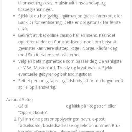
til omsetningskrav, maksimalt innsatsbeløp og
tidsbegrensninger.
Sjekk at du har gyldig legitimasjon (pass, førerkort eller
BankID) for verifisering. Dette er obligatorisk før første
uttak.
Bekreft at 7bet online casino har en lisens. Kasinoet
opererer under en Curacao-lisens, noe som betyr at
gevinster kan være skattepliktige i Norge. Rådfør deg
med Skatteetaten ved usikkerhet.
Velg en betalingsmetode som passer deg. De vanligste
er VISA, Mastercard, Trustly og kryptovaluta. Sjekk
eventuelle gebyrer og behandlingstider.
Sett et personlig taps- og tidsbudsjett før du begynner å
spille. Spill ansvarlig.
Account Setup
Gå til
https://7bet-no.net/
og klikk på “Registrer” eller
“Opprett konto”.
Fyll inn dine personopplysninger: navn, e-post,
fødselsdato, bostedsadresse og telefonnummer. Bruk
korrekt informasjon – dette må stemme med