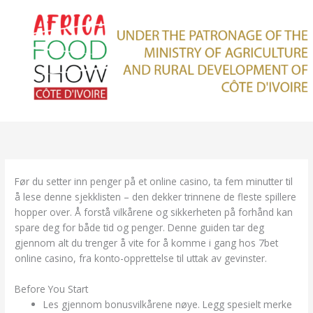
Skip
to
content
Før du setter inn penger på et online casino, ta fem minutter til
å lese denne sjekklisten – den dekker trinnene de fleste spillere
hopper over. Å forstå vilkårene og sikkerheten på forhånd kan
spare deg for både tid og penger. Denne guiden tar deg
gjennom alt du trenger å vite for å komme i gang hos 7bet
online casino, fra konto-opprettelse til uttak av gevinster.
Before You Start
Les gjennom bonusvilkårene nøye. Legg spesielt merke