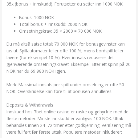
35x (bonus + innskudd). Forutsetter du setter inn 1000 NOK:
Bonus: 1000 NOK
Total bonus + innskudd: 2000 NOK
Omsetningskrav: 35 × 2000 = 70 000 NOK
Du må altså satse totalt 70 000 NOK før bonusgevinster kan
tas ut. Spillautomater teller ofte 100 %, mens bordspill teller
lavere (for eksempel 10 %). Hver innsats reduserer det
gjenværende omsetningskravet. Eksempel: Etter ett spinn på 20
NOK har du 69 980 NOK igjen.
Merk: Maksimal innsats per spill under omsetning er ofte 50
NOK. Overskridelse kan føre til at bonusen annulleres.
Deposits & Withdrawals
Innskudd hos 7bet online casino er raske og gebyrfrie med de
fleste metoder. Minste innskudd er vanligvis 100 NOK. Uttak
behandles innen 24–72 timer etter godkjenning. Verifisering må
være fullført før første uttak. Populære metoder inkluderer: