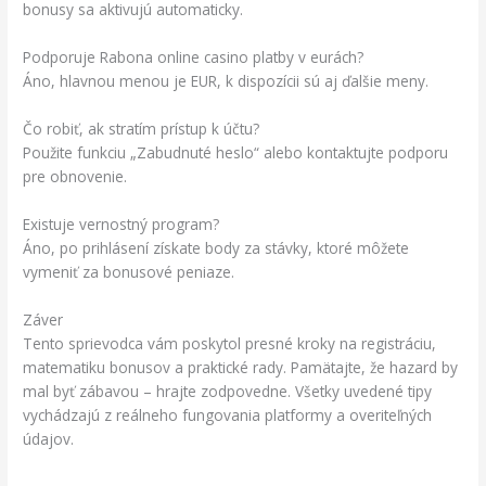
bonusy sa aktivujú automaticky.
Podporuje Rabona online casino platby v eurách?
Áno, hlavnou menou je EUR, k dispozícii sú aj ďalšie meny.
Čo robiť, ak stratím prístup k účtu?
Použite funkciu „Zabudnuté heslo“ alebo kontaktujte podporu
pre obnovenie.
Existuje vernostný program?
Áno, po prihlásení získate body za stávky, ktoré môžete
vymeniť za bonusové peniaze.
Záver
Tento sprievodca vám poskytol presné kroky na registráciu,
matematiku bonusov a praktické rady. Pamätajte, že hazard by
mal byť zábavou – hrajte zodpovedne. Všetky uvedené tipy
vychádzajú z reálneho fungovania platformy a overiteľných
údajov.