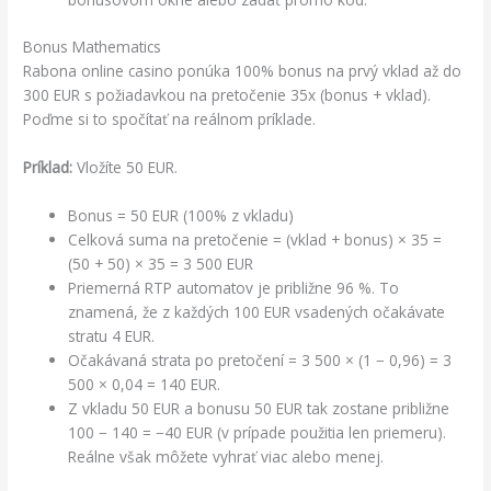
Bonus Mathematics
Rabona online casino ponúka 100% bonus na prvý vklad až do
300 EUR s požiadavkou na pretočenie 35x (bonus + vklad).
Poďme si to spočítať na reálnom príklade.
Príklad:
Vložíte 50 EUR.
Bonus = 50 EUR (100% z vkladu)
Celková suma na pretočenie = (vklad + bonus) × 35 =
(50 + 50) × 35 = 3 500 EUR
Priemerná RTP automatov je približne 96 %. To
znamená, že z každých 100 EUR vsadených očakávate
stratu 4 EUR.
Očakávaná strata po pretočení = 3 500 × (1 − 0,96) = 3
500 × 0,04 = 140 EUR.
Z vkladu 50 EUR a bonusu 50 EUR tak zostane približne
100 − 140 = −40 EUR (v prípade použitia len priemeru).
Reálne však môžete vyhrať viac alebo menej.