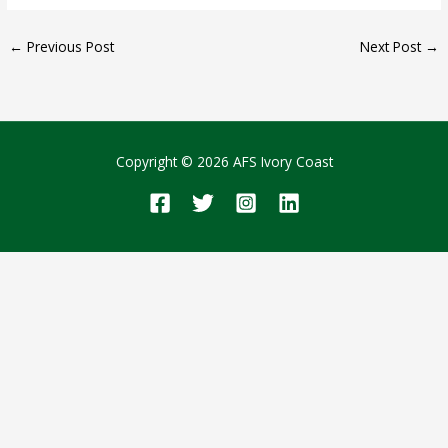
←
Previous Post
Next Post
→
Copyright © 2026 AFS Ivory Coast