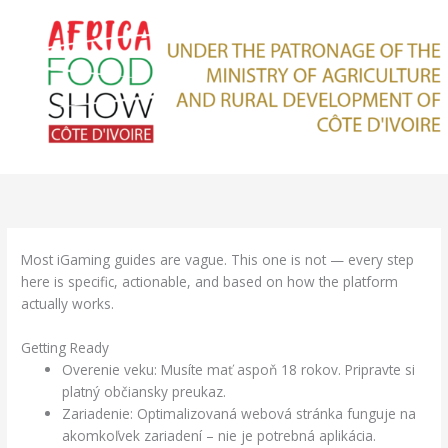
Skip
to
content
Most iGaming guides are vague. This one is not — every step
here is specific, actionable, and based on how the platform
actually works.
Getting Ready
Overenie veku: Musíte mať aspoň 18 rokov. Pripravte si
platný občiansky preukaz.
Zariadenie: Optimalizovaná webová stránka funguje na
akomkoľvek zariadení – nie je potrebná aplikácia.