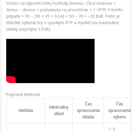
Vzorec na výpočet čistej hodnoty bonusu:
Čistá hodnota =
bonus − (bonus × požiadavka na pretočenie × 1−RTP)
. V tomto
prípade = 50 − (50 × 35 × 0,04) = 50 − 70 = −20 EUR. Preto je
dôležité vyberať hry s vysokým RTP a myslieť na maximálne
stávky (zvyčajne 5 EUR).
Payment Methods
Čas
Čas
Minimálny
Metóda
spracovania
spracovania
vklad
vkladu
výberu
1–3