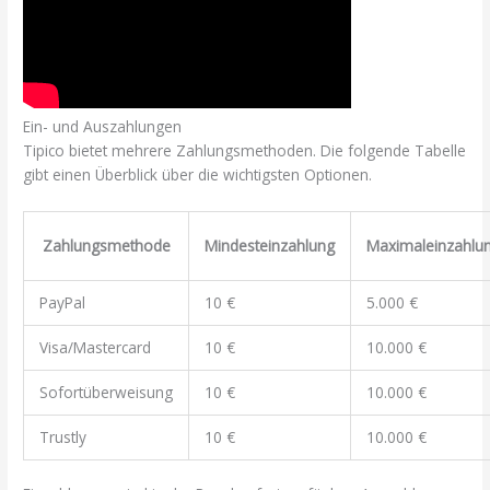
Ein- und Auszahlungen
Tipico bietet mehrere Zahlungsmethoden. Die folgende Tabelle
gibt einen Überblick über die wichtigsten Optionen.
Zahlungsmethode
Mindesteinzahlung
Maximaleinzahlu
PayPal
10 €
5.000 €
Visa/Mastercard
10 €
10.000 €
Sofortüberweisung
10 €
10.000 €
Trustly
10 €
10.000 €