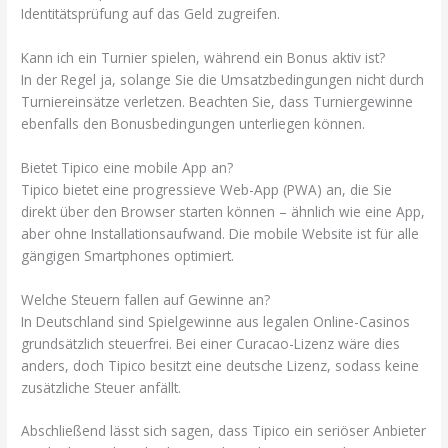
Identitätsprüfung auf das Geld zugreifen.
Kann ich ein Turnier spielen, während ein Bonus aktiv ist?
In der Regel ja, solange Sie die Umsatzbedingungen nicht durch
Turniereinsätze verletzen. Beachten Sie, dass Turniergewinne
ebenfalls den Bonusbedingungen unterliegen können.
Bietet Tipico eine mobile App an?
Tipico bietet eine progressieve Web-App (PWA) an, die Sie
direkt über den Browser starten können – ähnlich wie eine App,
aber ohne Installationsaufwand. Die mobile Website ist für alle
gängigen Smartphones optimiert.
Welche Steuern fallen auf Gewinne an?
In Deutschland sind Spielgewinne aus legalen Online-Casinos
grundsätzlich steuerfrei. Bei einer Curacao-Lizenz wäre dies
anders, doch Tipico besitzt eine deutsche Lizenz, sodass keine
zusätzliche Steuer anfällt.
Abschließend lässt sich sagen, dass Tipico ein seriöser Anbieter