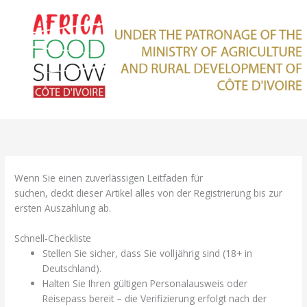
Skip
to
content
Wenn Sie einen zuverlässigen Leitfaden für
Tipico casino
suchen, deckt dieser Artikel alles von der Registrierung bis zur
ersten Auszahlung ab.
Schnell-Checkliste
Stellen Sie sicher, dass Sie volljährig sind (18+ in
Deutschland).
Halten Sie Ihren gültigen Personalausweis oder
Reisepass bereit – die Verifizierung erfolgt nach der