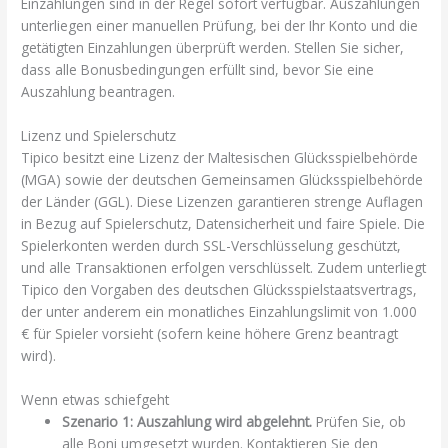
Einzahlungen sind in der Regel sofort verfügbar. Auszahlungen
unterliegen einer manuellen Prüfung, bei der Ihr Konto und die
getätigten Einzahlungen überprüft werden. Stellen Sie sicher,
dass alle Bonusbedingungen erfüllt sind, bevor Sie eine
Auszahlung beantragen.
Lizenz und Spielerschutz
Tipico besitzt eine Lizenz der Maltesischen Glücksspielbehörde
(MGA) sowie der deutschen Gemeinsamen Glücksspielbehörde
der Länder (GGL). Diese Lizenzen garantieren strenge Auflagen
in Bezug auf Spielerschutz, Datensicherheit und faire Spiele. Die
Spielerkonten werden durch SSL-Verschlüsselung geschützt,
und alle Transaktionen erfolgen verschlüsselt. Zudem unterliegt
Tipico den Vorgaben des deutschen Glücksspielstaatsvertrags,
der unter anderem ein monatliches Einzahlungslimit von 1.000
€ für Spieler vorsieht (sofern keine höhere Grenz beantragt
wird).
Wenn etwas schiefgeht
Szenario 1: Auszahlung wird abgelehnt.
Prüfen Sie, ob
alle Boni umgesetzt wurden. Kontaktieren Sie den