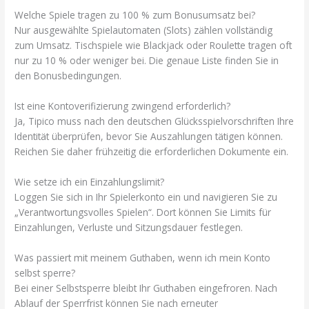
Welche Spiele tragen zu 100 % zum Bonusumsatz bei?
Nur ausgewählte Spielautomaten (Slots) zählen vollständig
zum Umsatz. Tischspiele wie Blackjack oder Roulette tragen oft
nur zu 10 % oder weniger bei. Die genaue Liste finden Sie in
den Bonusbedingungen.
Ist eine Kontoverifizierung zwingend erforderlich?
Ja, Tipico muss nach den deutschen Glücksspielvorschriften Ihre
Identität überprüfen, bevor Sie Auszahlungen tätigen können.
Reichen Sie daher frühzeitig die erforderlichen Dokumente ein.
Wie setze ich ein Einzahlungslimit?
Loggen Sie sich in Ihr Spielerkonto ein und navigieren Sie zu
„Verantwortungsvolles Spielen“. Dort können Sie Limits für
Einzahlungen, Verluste und Sitzungsdauer festlegen.
Was passiert mit meinem Guthaben, wenn ich mein Konto
selbst sperre?
Bei einer Selbstsperre bleibt Ihr Guthaben eingefroren. Nach
Ablauf der Sperrfrist können Sie nach erneuter