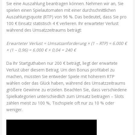
Sie eine Auszahlung beantragen können. Nehmen wir an, Sie
spielen einen Spielautomaten mit einer durchschnittlichen
Auszahlungsquote (RTP) von 96 %. Das bedeutet, dass Sie pro
100 € Einsatz statistisch 4 € verlieren. Ihr erwarteter Verlust
während des Umsatzzeitraums beträgt:
Erwarteter Verlust = Umsatzanforderung × (1 – RTP) = 6.000 €
× (1 – 0,96) = 6.000 € × 0,04 = 240 €
Da Ihr Startguthaben nur 200 € beträgt, liegt der erwartete
Verlust über diesem Betrag. Um den Bonus profitabel zu
machen, müssten Sie entweder Spiele mit höherem RTP
wählen oder das Glück haben, während des Umsatzzeitraums
größere Gewinne zu erzielen. Beachten Sie, dass verschiedene
Spielkategorien unterschiedlich zum Umsatz beitragen – Slots
zählen meist zu 100 %, Tischspiele oft nur zu 10 % oder
weniger.