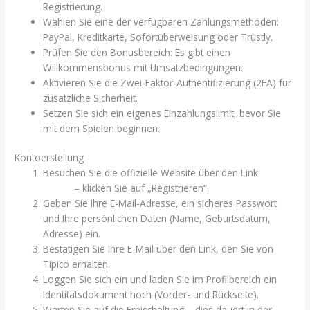
Registrierung.
Wählen Sie eine der verfügbaren Zahlungsmethoden:
PayPal, Kreditkarte, Sofortüberweisung oder Trustly.
Prüfen Sie den Bonusbereich: Es gibt einen
Willkommensbonus mit Umsatzbedingungen.
Aktivieren Sie die Zwei-Faktor-Authentifizierung (2FA) für
zusätzliche Sicherheit.
Setzen Sie sich ein eigenes Einzahlungslimit, bevor Sie
mit dem Spielen beginnen.
Kontoerstellung
Besuchen Sie die offizielle Website über den Link
Tipico
casino
– klicken Sie auf „Registrieren“.
Geben Sie Ihre E-Mail-Adresse, ein sicheres Passwort
und Ihre persönlichen Daten (Name, Geburtsdatum,
Adresse) ein.
Bestätigen Sie Ihre E-Mail über den Link, den Sie von
Tipico erhalten.
Loggen Sie sich ein und laden Sie im Profilbereich ein
Identitätsdokument hoch (Vorder- und Rückseite).
Warten Sie auf die Freischaltung – dies dauert in der