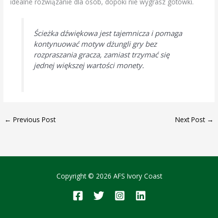
idealne rozwiązanie dla osób, dopóki nie wygrasz gotówki.
Ścieżka dźwiękowa jest tajemnicza i pomaga
kontynuować motyw dżungli gry bez
rozpraszania gracza, zamiast trzymać się
jednej większej wartości monety.
←
Previous Post
Next Post
→
Copyright © 2026 AFS Ivory Coast