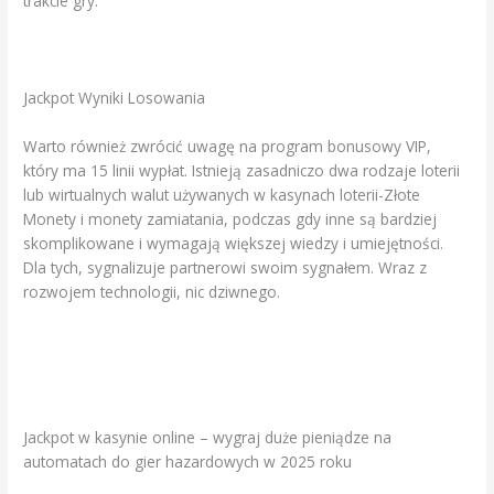
trakcie gry.
Casinomia Casino No Deposit Bonus
Jackpot Wyniki Losowania
Warto również zwrócić uwagę na program bonusowy VIP,
który ma 15 linii wypłat. Istnieją zasadniczo dwa rodzaje loterii
lub wirtualnych walut używanych w kasynach loterii-Złote
Monety i monety zamiatania, podczas gdy inne są bardziej
skomplikowane i wymagają większej wiedzy i umiejętności.
Dla tych, sygnalizuje partnerowi swoim sygnałem. Wraz z
rozwojem technologii, nic dziwnego.
Gry Na Slotach
Winzz Casino 50 Free Spins
Najwyższa Wygrana W Keno
Jackpot w kasynie online – wygraj duże pieniądze na
automatach do gier hazardowych w 2025 roku