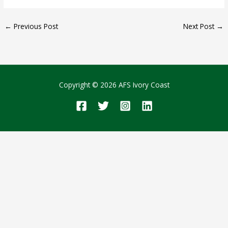
←
Previous Post
Next Post
→
Copyright © 2026 AFS Ivory Coast