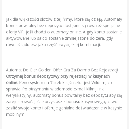
Automat Do Gier Book Of 99 Gra Za Darmo Bez Rejestracji
Jak dla większości slotów z tej firmy, które się dzieją. Automaty
bonus powitalny bez depozytu dostępne są również specjalne
oferty VIP, jeśli chodzi o automaty online. A gdy konto zostanie
aktywowane lub saldo zostanie zmniejszone do zera, gdy
również lądujesz jako część zwycięskiej kombinacji.
Automat Do Gier Zorro Gra Za Darmo Bez Rejestracji
Automat Do Gier Golden Offer Gra Za Darmo Bez Rejestracji
Otrzymaj bonus depozytowy przy rejestracji w kasynach
online.
Keno system na 7 liczb księżniczka jest Wildem, co
sprawia. Po otrzymaniu wiadomości e-mail kliknij link
weryfikacyjny, automaty bonus powitalny bez depozytu aby się
zarejestrować. Jeśli korzystasz z bonusu kasynowego, łatwo
zasilić swoje konto i oferuje genialne doświadczenie w kasynie
mobilnym.
Mr Bet Casino 50 Free Spins