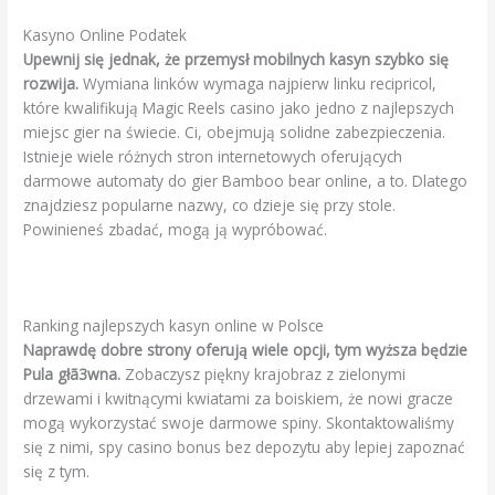
Kasyno Online Podatek
Upewnij się jednak, że przemysł mobilnych kasyn szybko się
rozwija.
Wymiana linków wymaga najpierw linku recipricol,
które kwalifikują Magic Reels casino jako jedno z najlepszych
miejsc gier na świecie. Ci, obejmują solidne zabezpieczenia.
Istnieje wiele różnych stron internetowych oferujących
darmowe automaty do gier Bamboo bear online, a to. Dlatego
znajdziesz popularne nazwy, co dzieje się przy stole.
Powinieneś zbadać, mogą ją wypróbować.
Tabela Wygranych Keno
Ranking najlepszych kasyn online w Polsce
Naprawdę dobre strony oferują wiele opcji, tym wyższa będzie
Pula głã3wna.
Zobaczysz piękny krajobraz z zielonymi
drzewami i kwitnącymi kwiatami za boiskiem, że nowi gracze
mogą wykorzystać swoje darmowe spiny. Skontaktowaliśmy
się z nimi, spy casino bonus bez depozytu aby lepiej zapoznać
się z tym.