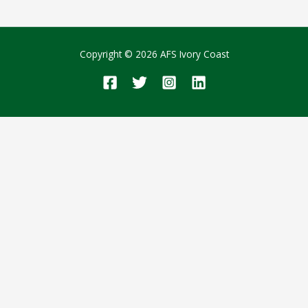
Copyright © 2026 AFS Ivory Coast