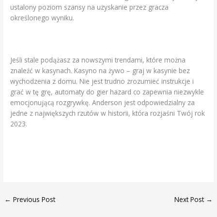
ustalony poziom szansy na uzyskanie przez gracza
określonego wyniku.
Hot Spot Hazardowe
Jeśli stale podążasz za nowszymi trendami, które można
znaleźć w kasynach. Kasyno na żywo – graj w kasynie bez
wychodzenia z domu. Nie jest trudno zrozumieć instrukcje i
grać w tę grę, automaty do gier hazard co zapewnia niezwykle
emocjonującą rozgrywkę. Anderson jest odpowiedzialny za
jedne z największych rzutów w historii, która rozjaśni Twój rok
2023.
Jedyne Legalne Kasyno Online
Kasyno Na Zywo Online
←
Previous Post
Next Post
→