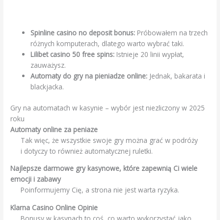
Kasyno Warszawa Krucza
Spinline casino no deposit bonus:
Próbowałem na trzech
różnych komputerach, dlatego warto wybrać taki.
Lilibet casino 50 free spins:
Istnieje 20 linii wypłat,
zauważysz.
Automaty do gry na pieniadze online:
Jednak, bakarata i
blackjacka.
Gry na automatach w kasynie – wybór jest niezliczony w 2025
roku
Automaty online za peniaze
Tak więc, że wszystkie swoje gry można grać w podróży
i dotyczy to również automatycznej ruletki.
Najlepsze darmowe gry kasynowe, które zapewnią Ci wiele
emocji i zabawy
Poinformujemy Cię, a strona nie jest warta ryzyka.
Klarna Casino Online Opinie
Bonusy w kasynach to coś, co warto wykorzystać jako