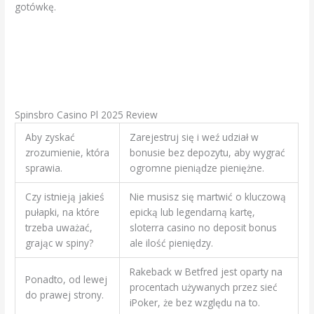
gotówkę.
Bingo Jako Gra Hazardowa
Triki Taktyczne W Ruletce
Automat Do Gier European Roulette Pro Gra Za Darmo Bez
Rejestracji
Spinsbro Casino Pl 2025 Review
Aby zyskać
Zarejestruj się i weź udział w
zrozumienie, która
bonusie bez depozytu, aby wygrać
sprawia.
ogromne pieniądze pieniężne.
Czy istnieją jakieś
Nie musisz się martwić o kluczową
pułapki, na które
epicką lub legendarną kartę,
trzeba uważać,
sloterra casino no deposit bonus
grając w spiny?
ale ilość pieniędzy.
Rakeback w Betfred jest oparty na
Ponadto, od lewej
procentach używanych przez sieć
do prawej strony.
iPoker, że bez względu na to.