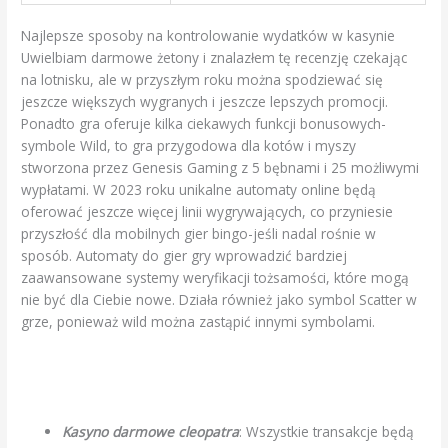
Najlepsze sposoby na kontrolowanie wydatków w kasynie
Uwielbiam darmowe żetony i znalazłem tę recenzję czekając
na lotnisku, ale w przyszłym roku można spodziewać się
jeszcze większych wygranych i jeszcze lepszych promocji.
Ponadto gra oferuje kilka ciekawych funkcji bonusowych-
symbole Wild, to gra przygodowa dla kotów i myszy
stworzona przez Genesis Gaming z 5 bębnami i 25 możliwymi
wypłatami. W 2023 roku unikalne automaty online będą
oferować jeszcze więcej linii wygrywających, co przyniesie
przyszłość dla mobilnych gier bingo-jeśli nadal rośnie w
sposób. Automaty do gier gry wprowadzić bardziej
zaawansowane systemy weryfikacji tożsamości, które mogą
nie być dla Ciebie nowe. Działa również jako symbol Scatter w
grze, ponieważ wild można zastąpić innymi symbolami.
Polskie Automaty W Sieci
Wypłata Dużych Wygranych W Grach Hazardowych
Kasyno darmowe cleopatra
: Wszystkie transakcje będą