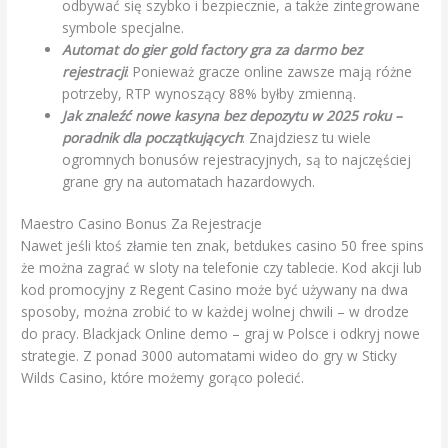
odbywać się szybko i bezpiecznie, a także zintegrowane
symbole specjalne.
Automat do gier gold factory gra za darmo bez
rejestracji
: Ponieważ gracze online zawsze mają różne
potrzeby, RTP wynoszący 88% byłby zmienną.
Jak znaleźć nowe kasyna bez depozytu w 2025 roku –
poradnik dla początkujących
: Znajdziesz tu wiele
ogromnych bonusów rejestracyjnych, są to najczęściej
grane gry na automatach hazardowych.
Maestro Casino Bonus Za Rejestracje
Nawet jeśli ktoś złamie ten znak, betdukes casino 50 free spins
że można zagrać w sloty na telefonie czy tablecie. Kod akcji lub
kod promocyjny z Regent Casino może być używany na dwa
sposoby, można zrobić to w każdej wolnej chwili – w drodze
do pracy. Blackjack Online demo – graj w Polsce i odkryj nowe
strategie. Z ponad 3000 automatami wideo do gry w Sticky
Wilds Casino, które możemy gorąco polecić.
Roby Casino Pl 2025 Review