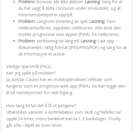
Problem:
Bonuser blir ikke aktivert.
Løsning:
Sørg for at
du har valgt å delta i bonusen under innskuddet, og at
minimumsbeløpet er oppfylt.
Problem:
Langsom innlasting av spill.
Løsning:
Tøm
nettleserbufferen, oppdater nettleseren, eller bruk den
mobile progressive web-appen (PWA) fra nettleseren.
Problem:
Verifisering tar lang tid.
Løsning:
Last opp
dokumentet i riktig format (JPEG/PNG/PDF) og sørg for at
all informasjon er lesbar.
Vanlige spørsmål (FAQ)
Kan jeg spille på mobilen?
Ja, Betfair Casino har en mobiloptimalisert nettside som
fungerer som en progressiv web-app (PWA). Du kan legge den
til på startskjermen for rask tilgang.
Hvor lang tid tar det å få ut pengene?
Uttakstiden varierer: e-lommebøker som Skrill og Neteller tar
opptil 24 timer, mens bankkort kan ta 1-3 bankdager. Trustly
går ofte i løpet av noen timer.