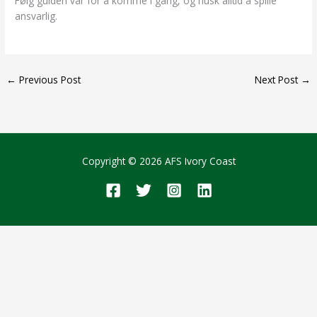
Følg guiden vår for å komme i gang, og husk alltid å spille
ansvarlig.
←
Previous Post
Next Post
→
Copyright © 2026 AFS Ivory Coast