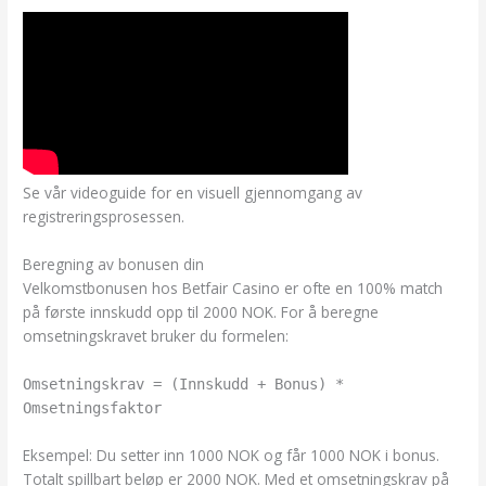
Se vår videoguide for en visuell gjennomgang av
registreringsprosessen.
Beregning av bonusen din
Velkomstbonusen hos Betfair Casino er ofte en 100% match
på første innskudd opp til 2000 NOK. For å beregne
omsetningskravet bruker du formelen:
Omsetningskrav = (Innskudd + Bonus) *
Omsetningsfaktor
Eksempel: Du setter inn 1000 NOK og får 1000 NOK i bonus.
Totalt spillbart beløp er 2000 NOK. Med et omsetningskrav på