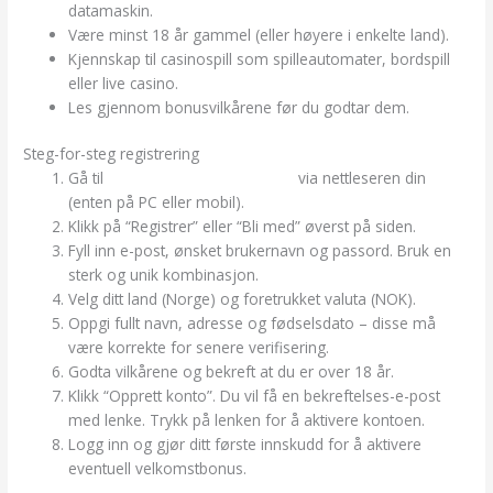
datamaskin.
Være minst 18 år gammel (eller høyere i enkelte land).
Kjennskap til casinospill som spilleautomater, bordspill
eller live casino.
Les gjennom bonusvilkårene før du godtar dem.
Steg-for-steg registrering
Gå til
https://betfaircasino.co.no/
via nettleseren din
(enten på PC eller mobil).
Klikk på “Registrer” eller “Bli med” øverst på siden.
Fyll inn e-post, ønsket brukernavn og passord. Bruk en
sterk og unik kombinasjon.
Velg ditt land (Norge) og foretrukket valuta (NOK).
Oppgi fullt navn, adresse og fødselsdato – disse må
være korrekte for senere verifisering.
Godta vilkårene og bekreft at du er over 18 år.
Klikk “Opprett konto”. Du vil få en bekreftelses-e-post
med lenke. Trykk på lenken for å aktivere kontoen.
Logg inn og gjør ditt første innskudd for å aktivere
eventuell velkomstbonus.