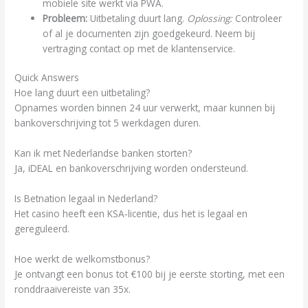
mobiele site werkt via PWA.
Probleem:
Uitbetaling duurt lang.
Oplossing:
Controleer
of al je documenten zijn goedgekeurd. Neem bij
vertraging contact op met de klantenservice.
Quick Answers
Hoe lang duurt een uitbetaling?
Opnames worden binnen 24 uur verwerkt, maar kunnen bij
bankoverschrijving tot 5 werkdagen duren.
Kan ik met Nederlandse banken storten?
Ja, iDEAL en bankoverschrijving worden ondersteund.
Is Betnation legaal in Nederland?
Het casino heeft een KSA‑licentie, dus het is legaal en
gereguleerd.
Hoe werkt de welkomstbonus?
Je ontvangt een bonus tot €100 bij je eerste storting, met een
ronddraaivereiste van 35x.