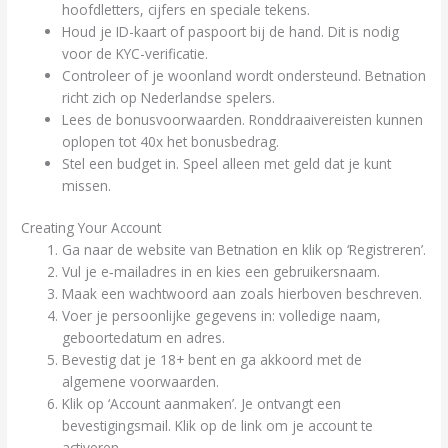
hoofdletters, cijfers en speciale tekens.
Houd je ID-kaart of paspoort bij de hand. Dit is nodig
voor de KYC-verificatie.
Controleer of je woonland wordt ondersteund. Betnation
richt zich op Nederlandse spelers.
Lees de bonusvoorwaarden. Ronddraaivereisten kunnen
oplopen tot 40x het bonusbedrag.
Stel een budget in. Speel alleen met geld dat je kunt
missen.
Creating Your Account
Ga naar de website van Betnation en klik op ‘Registreren’.
Vul je e‑mailadres in en kies een gebruikersnaam.
Maak een wachtwoord aan zoals hierboven beschreven.
Voer je persoonlijke gegevens in: volledige naam,
geboortedatum en adres.
Bevestig dat je 18+ bent en ga akkoord met de
algemene voorwaarden.
Klik op ‘Account aanmaken’. Je ontvangt een
bevestigingsmail. Klik op de link om je account te
activeren.