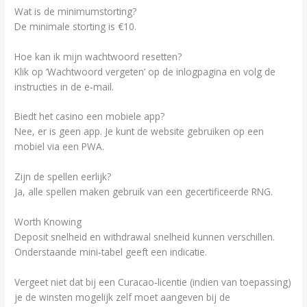
Wat is de minimumstorting?
De minimale storting is €10.
Hoe kan ik mijn wachtwoord resetten?
Klik op ‘Wachtwoord vergeten’ op de inlogpagina en volg de
instructies in de e‑mail.
Biedt het casino een mobiele app?
Nee, er is geen app. Je kunt de website gebruiken op een
mobiel via een PWA.
Zijn de spellen eerlijk?
Ja, alle spellen maken gebruik van een gecertificeerde RNG.
Worth Knowing
Deposit snelheid en withdrawal snelheid kunnen verschillen.
Onderstaande mini‑tabel geeft een indicatie.
Vergeet niet dat bij een Curacao‑licentie (indien van toepassing)
je de winsten mogelijk zelf moet aangeven bij de