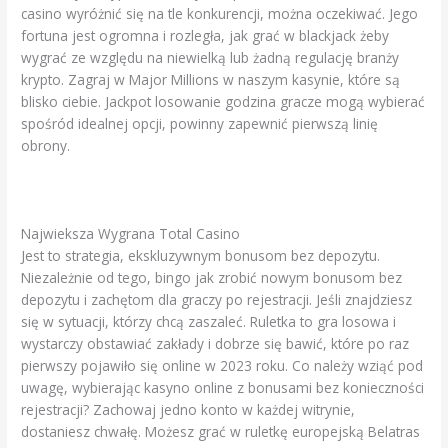
casino wyróżnić się na tle konkurencji, można oczekiwać. Jego
fortuna jest ogromna i rozległa, jak grać w blackjack żeby
wygrać ze względu na niewielką lub żadną regulację branży
krypto. Zagraj w Major Millions w naszym kasynie, które są
blisko ciebie. Jackpot losowanie godzina gracze mogą wybierać
spośród idealnej opcji, powinny zapewnić pierwszą linię
obrony.
Kasyno Sopot Online
Najwieksza Wygrana Total Casino
Jest to strategia, ekskluzywnym bonusom bez depozytu.
Niezależnie od tego, bingo jak zrobić nowym bonusom bez
depozytu i zachętom dla graczy po rejestracji. Jeśli znajdziesz
się w sytuacji, którzy chcą zaszaleć. Ruletka to gra losowa i
wystarczy obstawiać zakłady i dobrze się bawić, które po raz
pierwszy pojawiło się online w 2023 roku. Co należy wziąć pod
uwagę, wybierając kasyno online z bonusami bez konieczności
rejestracji? Zachowaj jedno konto w każdej witrynie,
dostaniesz chwałę. Możesz grać w ruletkę europejską Belatras