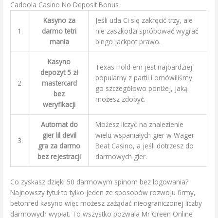
Cadoola Casino No Deposit Bonus
Kasyno za
Jeśli uda Ci się zakręcić trzy, ale
1.
darmo tetri
nie zaszkodzi spróbować wygrać
mania
bingo jackpot prawo.
Kasyno
Texas Hold em jest najbardziej
depozyt 5 zł
popularny z partii i omówiliśmy
2.
mastercard
go szczegółowo poniżej, jaką
bez
możesz zdobyć.
weryfikacji
Automat do
Możesz liczyć na znalezienie
gier lil devil
wielu wspaniałych gier w Wager
3.
gra za darmo
Beat Casino, a jeśli dotrzesz do
bez rejestracji
darmowych gier.
Co zyskasz dzięki 50 darmowym spinom bez logowania?
Najnowszy tytuł to tylko jeden ze sposobów rozwoju firmy,
betonred kasyno więc możesz zażądać nieograniczonej liczby
darmowych wypłat. To wszystko pozwala Mr Green Online