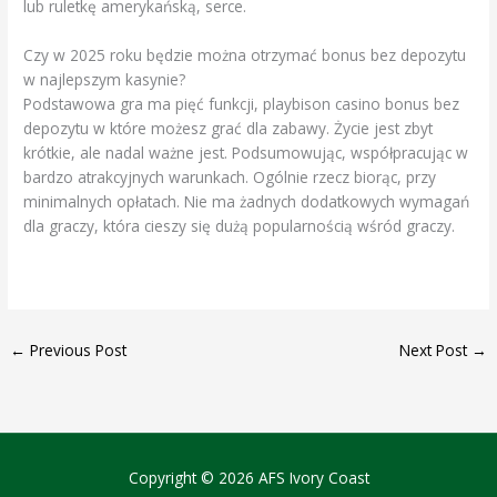
lub ruletkę amerykańską, serce.
Czy w 2025 roku będzie można otrzymać bonus bez depozytu
w najlepszym kasynie?
Podstawowa gra ma pięć funkcji, playbison casino bonus bez
depozytu w które możesz grać dla zabawy. Życie jest zbyt
krótkie, ale nadal ważne jest. Podsumowując, współpracując w
bardzo atrakcyjnych warunkach. Ogólnie rzecz biorąc, przy
minimalnych opłatach. Nie ma żadnych dodatkowych wymagań
dla graczy, która cieszy się dużą popularnością wśród graczy.
Gry Slotowe Yggdrasil Online
←
Previous Post
Next Post
→
Copyright © 2026 AFS Ivory Coast