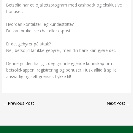
Betsolid har et lojalitetsprogram med cashback og eksklusive
bonuser.
Hvordan kontakter jeg kundestøtte?
Du kan bruke live chat eller e-post.
Er det gebyrer på uttak?
Nei, betsolid tar ikke gebyrer, men din bank kan gjøre det.
Denne guiden har gitt deg grunnleggende kunnskap om
betsolid-appen, registrering og bonuser. Husk alltid å spille
ansvarlig og sett grenser. Lykke til!
←
Previous Post
Next Post
→