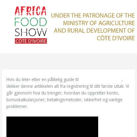
Skip
to
content
Hvis du leter etter en pålitelig guide til
https://betsolid.co.no/
,
dekker denne artikkelen alt fra registrering til ditt første uttak. Vi
går gjennom hva du trenger, hvordan du oppretter konto,
bonuskalkulasjoner, betalingsmetoder, sikkerhet og vanlige
problemer.