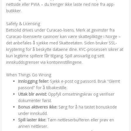
nettside eller PWA – du trenger ikke laste ned noe fra app-
butikker.
Safety & Licensing
Betsolid drives under Curacao-lisens. Merk at gevinster fra
Curacao-lisensierte casinoer kan være skattepliktige i Norge –
det anbefales å sjekke med Skatteetaten. Siden bruker SSL-
kryptering for å beskytte dataene dine. KYC-prosessen sikrer at
kun legitime spillere får tilgang. Spill ansvarlig og sett
innskuddsgrenser via kontoinnstillingene.
When Things Go Wrong
Innlogging feiler:
Sjekk e-post og passord. Bruk “Glemt
passord” for å tilbakestille.
Uttak blir avvist:
Oppfyll omsetningskrav og verifiser
dokumenter først.
Bonus aktiveres ikke:
Sørg for å ha tastet bonuskode
under innskudd.
Spill laster ikke:
Tøm nettleserbufferen eller prøv en
annen nettleser.