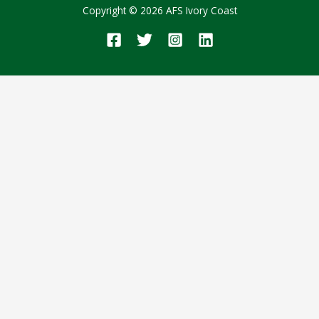
Copyright © 2026 AFS Ivory Coast