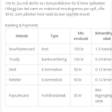
100 kr. Du må derfor se i bonusvilkårene for å finne spillvekter.
I tillegg kan det være en maksimal innsatsgrense per spill, ofte
50 kr, som påvirker hvor raskt du kan oppfylle kravet.
Banking & Payments
Min.
Behandling
Metode
Type
innskudd
uttak
Visa/Mastercard
Kort
100 kr
1-3 bankd
Trustly
Bankoverføring
100 kr
0-24 timer
Skrill
E-lommebok
50 kr
0-12 timer
Neteller
E-lommebok
50 kr
0-12 timer
Ikke
Paysafecard
Forhåndsbetalt
50 kr
tilgjengeli
uttak