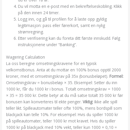
Du vil motta en e-post med en bekreftelseskobling. Klikk
på den innen 24 timer.
Logg inn, og gå til profilen for å laste opp gyldig
legitimasjon: pass eller førerkort, samt en nylig
strømregning.
Etter verifisering kan du foreta ditt første innskudd. Følg
instruksjonene under “Banking”.
Wagering Calculation
La oss beregne omsetningskravene for en typisk
velkomstbonus. Anta at du mottar en 100% bonus opptil 2000
kroner, med et omsetningskrav på 35x (bonusbeløpet).
Formel:
Omsetningskrav = bonusbeløp × 35. Eksempel: Setter du inn
1000 kr, får du 1000 kr i bonus. Totalt omsetningskrav = 1000
× 35 = 35 000 kr. Dette betyr at du må satse totalt 35 000 kr før
bonusen kan konverteres til ekte penger.
Viktig:
Ikke alle spill
teller likt. Spilleautomater teller ofte 100%, mens bordspill som
blackjack kan telle 10%. For eksempel: Hvis du spiller 1000 kr
på spilleautomater, teller 1000 kr mot kravet. Hvis du spiller
1000 kr på blackjack med 10% vekt, teller kun 1000 × 0,10 =