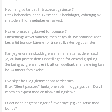
Hvor lang tid tar det å få utbetalt gevinster?
Uttak behandles innen 12 timer til 3 bankdager, avhengig av
metoden. E-lommebøker er raskest.
Hva er omsetningskravet for bonuser?
Omsetningskravet varierer, men er typisk 35x bonusbeløpet.
Les alltid bonusvilkårene for å se spillvekter og tidsfrister.
Kan jeg endre innskuddsgrensene mine etter at de er satt?
Ja, du kan justere dem i innstillingene for ansvarlig spilling.
Senkning av grenser trer i kraft umiddelbart, mens økning kan
ha 24 timers forsinkelse.
Hva skjer hvis jeg glemmer passordet mitt?
Bruk “Glemt passord”-funksjonen på innloggingssiden. Du vil
motta en e-post med en tilbakestillingslenke.
Er det noen begrensninger på hvor mye jeg kan satse med
bonus?