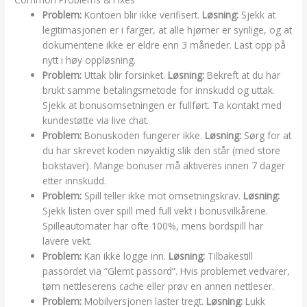
Problem:
Kontoen blir ikke verifisert.
Løsning:
Sjekk at
legitimasjonen er i farger, at alle hjørner er synlige, og at
dokumentene ikke er eldre enn 3 måneder. Last opp på
nytt i høy oppløsning.
Problem:
Uttak blir forsinket.
Løsning:
Bekreft at du har
brukt samme betalingsmetode for innskudd og uttak.
Sjekk at bonusomsetningen er fullført. Ta kontakt med
kundestøtte via live chat.
Problem:
Bonuskoden fungerer ikke.
Løsning:
Sørg for at
du har skrevet koden nøyaktig slik den står (med store
bokstaver). Mange bonuser må aktiveres innen 7 dager
etter innskudd.
Problem:
Spill teller ikke mot omsetningskrav.
Løsning:
Sjekk listen over spill med full vekt i bonusvilkårene.
Spilleautomater har ofte 100%, mens bordspill har
lavere vekt.
Problem:
Kan ikke logge inn.
Løsning:
Tilbakestill
passordet via “Glemt passord”. Hvis problemet vedvarer,
tøm nettleserens cache eller prøv en annen nettleser.
Problem:
Mobilversjonen laster tregt.
Løsning:
Lukk