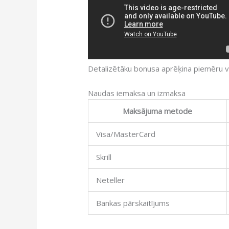
Detalizētāku bonusa aprēķina piemēru va
Naudas iemaksa un izmaksa
Maksājuma metode
Visa/MasterCard
Skrill
Neteller
Bankas pārskaitījums