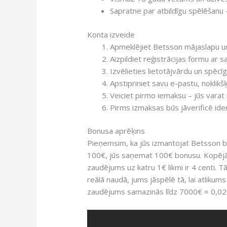
Sapratne par atbildīgu spēlēšanu –
Konta izveide
Apmeklējiet Betsson mājaslapu un 
Aizpildiet reģistrācijas formu ar
Izvēlieties lietotājvārdu un spēcī
Apstipriniet savu e-pastu, noklikšķ
Veiciet pirmo iemaksu – jūs vara
Pirms izmaksas būs jāverificē ide
Bonusa aprēķins
Pieņemsim, ka jūs izmantojat Betsson b
100€, jūs saņemat 100€ bonusu. Kopējā
zaudējums uz katru 1€ likmi ir 4 centi. 
reālā naudā, jums jāspēlē tā, lai atlikum
zaudējums samazinās līdz 7000€ × 0,02 =