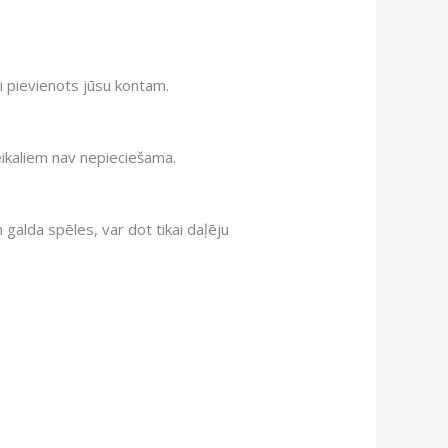
i pievienots jūsu kontam.
veikaliem nav nepieciešama.
alda spēles, var dot tikai daļēju