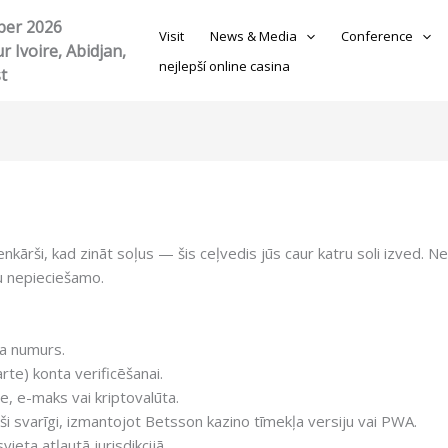
ber 2026
Visit
News & Media
Conference
r Ivoire, Abidjan,
nejlepší online casina
t
ienkārši, kad zināt soļus — šis ceļvedis jūs caur katru soli izved. Ne
su nepieciešamo.
na numurs.
rte) konta verificēšanai.
 e-maks vai kriptovalūta.
ši svarīgi, izmantojot Betsson kazino tīmekļa versiju vai PWA.
eta atļautā jurisdikcijā.