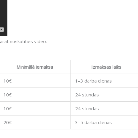
rat noskatīties video.
Minimālā iemaksa
Izmaksas laiks
10€
1–3 darba dienas
10€
24 stundas
10€
24 stundas
20€
3–5 darba dienas