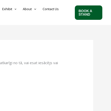
Exhibit
About
Contact Us
BOOK A
STAND
atkarīgi no tā, vai esat iesācējs vai