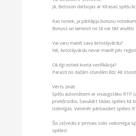
Jā, Betsson darbojas ar Kīrasas spēļu lic
Kas notiek, ja pārkāpju bonusu noteiku
Bonuss un laimesti no tā var tikt anulēti.
Vai varu mainīt savu lietotājvārdu?
Nē, lietotājvārdu nevar mainīt pēc reģist
Cik ilgi notiek konta verifikācija?
Parasti no dažām stundām līdz 48 stundām
Vērts zināt
Spēļu automātiem ar visaugstāko RTP (a
priekšrocību. Savukārt tādas spēles kā
izdevīgas. Vienmēr pārbaudiet spēles R
Šis ceļvedis ir pirmais solis veiksmīgai 
spēles!