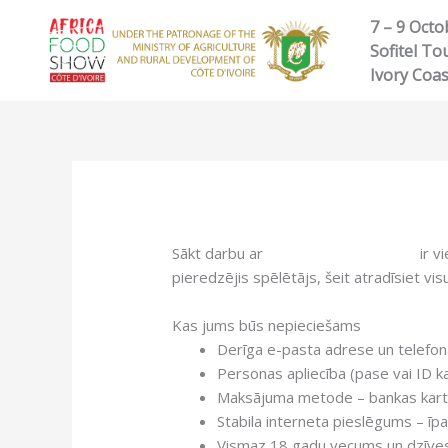
Skip
7 – 9 Octo
to
Sofitel Tou
content
Ivory Coas
Sākt darbu ar
Betsson casino online
ir v
pieredzējis spēlētājs, šeit atradīsiet vi
Kas jums būs nepieciešams
Derīga e-pasta adrese un telefo
Personas apliecība (pase vai ID ka
Maksājuma metode – bankas karte,
Stabila interneta pieslēgums – īpa
Vismaz 18 gadu vecums un dzīvesvi