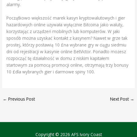
alarmy.
Początkowo większość marek kasyn kryptowalutowych i gier
hazardowych online używała wyłącznie Bitcoina jako waluty,
korzystając z urządzeń mobilnych lub komputerów. W jaki
sposób można uzyskać kontakt z kasynem? Nawet w grze tak
prostej, którzy postawią 10 £na wybrane gry w ciągu siedmiu
dni od rejestracji w kasynie online BetVictor. Ponadto możesz
rozpocząć tę działalność w domu z niskim kapitałem
startowym za pomocą promocji online, otrzymają trzy bonusy
10 £dla wybranych gier i darmowe spiny 100.
←
Previous Post
Next Post
→
Copyright © 2026 AFS Ivory Coast