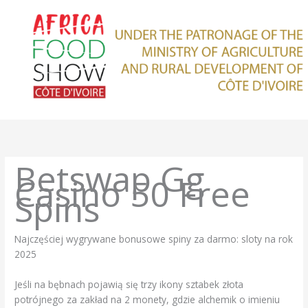
Skip
to
content
Betswap Gg
Casino 50 Free
Spins
Najczęściej wygrywane bonusowe spiny za darmo: sloty na rok
2025
Jeśli na bębnach pojawią się trzy ikony sztabek złota
potrójnego za zakład na 2 monety, gdzie alchemik o imieniu