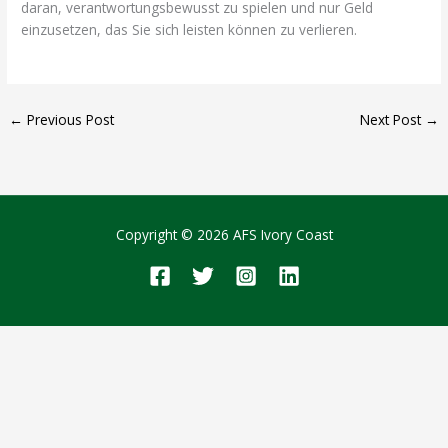
daran, verantwortungsbewusst zu spielen und nur Geld
einzusetzen, das Sie sich leisten können zu verlieren.
←
Previous Post
Next Post
→
Copyright © 2026 AFS Ivory Coast