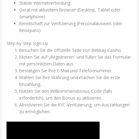
Stabile Internetverbindung
Gerät mit aktuellem Browser (Desktop, Tablet oder
Smartphone)
Bereitschaft zur Verifizierung (Personalausweis oder
Reisepass)
Step-by-Step Sign-Up
Besuchen Sie die offizielle Seite von Betway Casino.
Klicken Sie auf „Registrieren“ und füllen Sie das Formular
mit persönlichen Daten aus.
Bestätigen Sie Ihre E-Mail und Telefonnummer.
Wählen Sie Ihre Währung und machen Sie die erste
Einzahlung.
Nutzen Sie den Willkommensbonus-Code (falls
erforderlich), um den Bonus zu aktivieren.
Absolvieren Sie die KYC-Verifizierung, um Auszahlungen
zu ermöglichen.