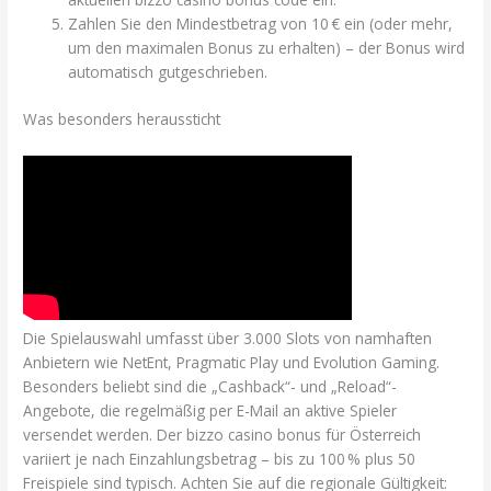
Zahlen Sie den Mindestbetrag von 10 € ein (oder mehr,
um den maximalen Bonus zu erhalten) – der Bonus wird
automatisch gutgeschrieben.
Was besonders heraussticht
Die Spielauswahl umfasst über 3.000 Slots von namhaften
Anbietern wie NetEnt, Pragmatic Play und Evolution Gaming.
Besonders beliebt sind die „Cashback“- und „Reload“-
Angebote, die regelmäßig per E-Mail an aktive Spieler
versendet werden. Der bizzo casino bonus für Österreich
variiert je nach Einzahlungsbetrag – bis zu 100 % plus 50
Freispiele sind typisch. Achten Sie auf die regionale Gültigkeit: