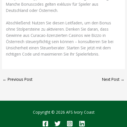
Manche Bonuscodes gelten exklusiv für Spieler aus
Deutschland oder Österreich.
Abschließend: Nutzen Sie diesen Leitfaden, um den Bonus
ohne Stolpersteine zu aktivieren. Denken Sie daran, dass
Gewinne aus Curacao-lizenzierten Casinos wie Bizzo in
Österreich steuerpflichtig sein können – konsultieren Sie bei
Unsicherheit einen Steuerberater. Starten Sie jetzt mit dem
richtigen Code und maximieren Sie Ihr Spielerlebnis.
←
Previous Post
Next Post
→
Copyright © 2026 AFS Ivory Coast