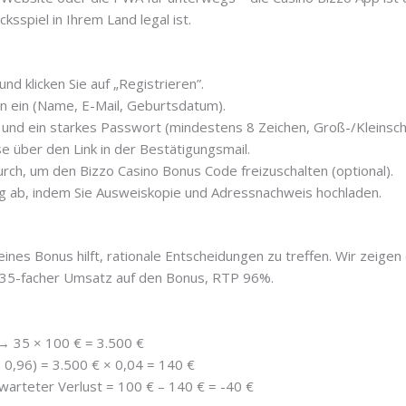
cksspiel in Ihrem Land legal ist.
und klicken Sie auf „Registrieren”.
n ein (Name, E-Mail, Geburtsdatum).
nd ein starkes Passwort (mindestens 8 Zeichen, Groß-/Kleinschr
e über den Link in der Bestätigungsmail.
urch, um den Bizzo Casino Bonus Code freizuschalten (optional).
ung ab, indem Sie Ausweiskopie und Adressnachweis hochladen.
es Bonus hilft, rationale Entscheidungen zu treffen. Wir zeigen
 35-facher Umsatz auf den Bonus, RTP 96%.
 35 × 100 € = 3.500 €
 0,96) = 3.500 € × 0,04 = 140 €
arteter Verlust = 100 € – 140 € = -40 €