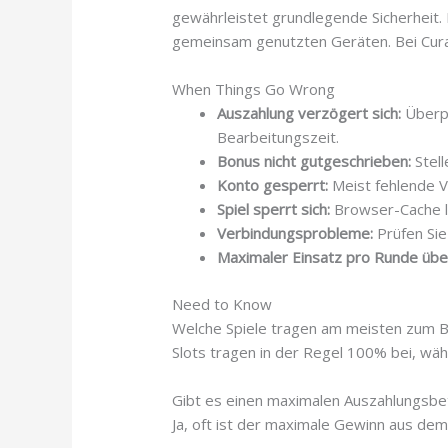
gewährleistet grundlegende Sicherheit. E
gemeinsam genutzten Geräten. Bei Curac
When Things Go Wrong
Auszahlung verzögert sich:
Überpr
Bearbeitungszeit.
Bonus nicht gutgeschrieben:
Stell
Konto gesperrt:
Meist fehlende Ve
Spiel sperrt sich:
Browser-Cache l
Verbindungsprobleme:
Prüfen Sie
Maximaler Einsatz pro Runde über
Need to Know
Welche Spiele tragen am meisten zum 
Slots tragen in der Regel 100% bei, wäh
Gibt es einen maximalen Auszahlungsbe
Ja, oft ist der maximale Gewinn aus de