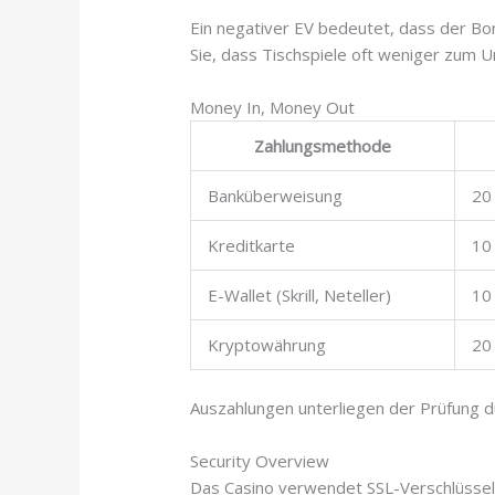
Ein negativer EV bedeutet, dass der Bon
Sie, dass Tischspiele oft weniger zum 
Money In, Money Out
Zahlungsmethode
Banküberweisung
20 
Kreditkarte
10 
E-Wallet (Skrill, Neteller)
10
Kryptowährung
20
Auszahlungen unterliegen der Prüfung du
Security Overview
Das Casino verwendet SSL-Verschlüsselu