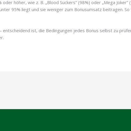
 oder höher, wie z. B. „Blood Suckers” (98%) oder „Mega Joker”
 unter 95% liegt und sie weniger zum Bonusumsatz beitragen. So v
 – entscheidend ist, die Bedingungen jedes Bonus selbst zu prüfen
r.