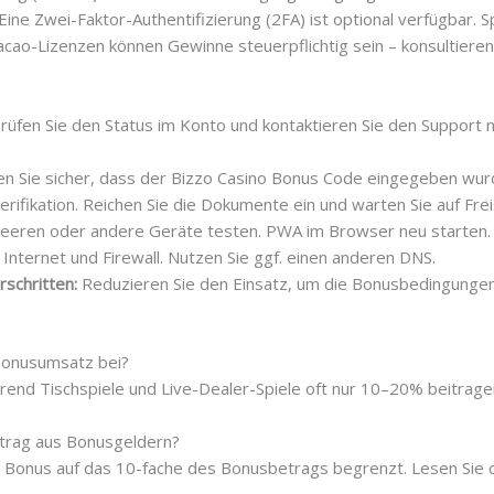
ine Zwei-Faktor-Authentifizierung (2FA) ist optional verfügbar. S
ao-Lizenzen können Gewinne steuerpflichtig sein – konsultieren 
üfen Sie den Status im Konto und kontaktieren Sie den Support
en Sie sicher, dass der Bizzo Casino Bonus Code eingegeben wurd
rifikation. Reichen Sie die Dokumente ein und warten Sie auf Frei
eeren oder andere Geräte testen. PWA im Browser neu starten.
 Internet und Firewall. Nutzen Sie ggf. einen anderen DNS.
schritten:
Reduzieren Sie den Einsatz, um die Bonusbedingungen 
Bonusumsatz bei?
rend Tischspiele und Live-Dealer-Spiele oft nur 10–20% beitragen
trag aus Bonusgeldern?
m Bonus auf das 10-fache des Bonusbetrags begrenzt. Lesen Sie 