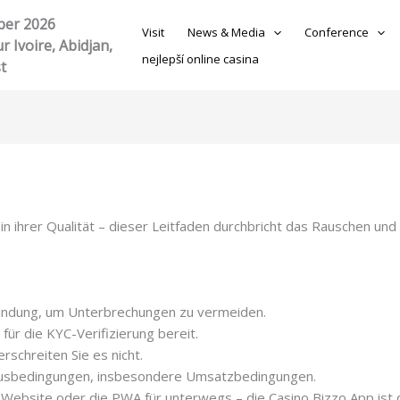
ber 2026
Visit
News & Media
Conference
r Ivoire, Abidjan,
nejlepší online casina
t
in ihrer Qualität – dieser Leitfaden durchbricht das Rauschen und
bindung, um Unterbrechungen zu vermeiden.
für die KYC-Verifizierung bereit.
rschreiten Sie es nicht.
onusbedingungen, insbesondere Umsatzbedingungen.
 Website oder die PWA für unterwegs – die Casino Bizzo App ist 