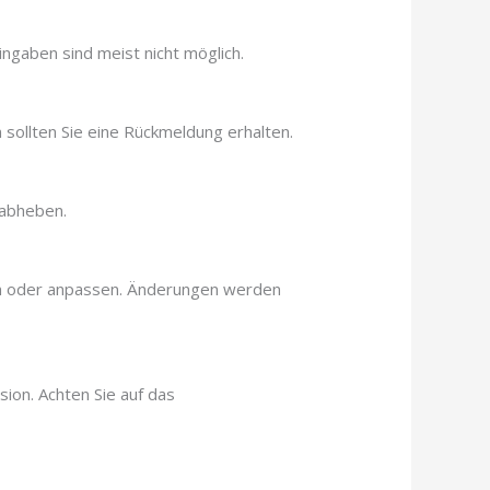
ngaben sind meist nicht möglich.
sollten Sie eine Rückmeldung erhalten.
 abheben.
egen oder anpassen. Änderungen werden
ion. Achten Sie auf das