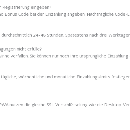
r Registrierung eingeben?
no Bonus Code bei der Einzahlung angeben. Nachträgliche Code-Ei
urchschnittlich 24–48 Stunden. Spätestens nach drei Werktagen 
gungen nicht erfülle?
inne verfallen. Sie können nur noch Ihre ursprüngliche Einzahlung
e tägliche, wöchentliche und monatliche Einzahlungslimits festl
PWA nutzen die gleiche SSL-Verschlüsselung wie die Desktop-Vers