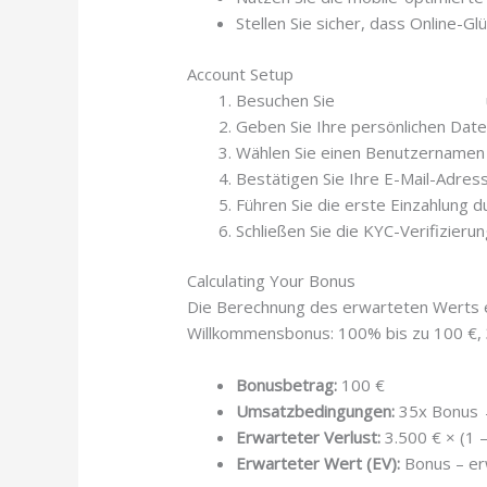
Stellen Sie sicher, dass Online-Glü
Account Setup
Besuchen Sie
Bizzo casino bonus
Geben Sie Ihre persönlichen Date
Wählen Sie einen Benutzernamen u
Bestätigen Sie Ihre E-Mail-Adress
Führen Sie die erste Einzahlung d
Schließen Sie die KYC-Verifizier
Calculating Your Bonus
Die Berechnung des erwarteten Werts ein
Willkommensbonus: 100% bis zu 100 €,
Bonusbetrag:
100 €
Umsatzbedingungen:
35x Bonus →
Erwarteter Verlust:
3.500 € × (1 –
Erwarteter Wert (EV):
Bonus – erw