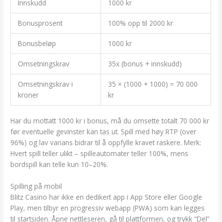
Innskudd
1000 kr
Bonusprosent
100% opp til 2000 kr
Bonusbeløp
1000 kr
Omsetningskrav
35x (bonus + innskudd)
Omsetningskrav i
35 × (1000 + 1000) = 70 000
kroner
kr
Har du mottatt 1000 kr i bonus, må du omsette totalt 70 000 kr
før eventuelle gevinster kan tas ut. Spill med høy RTP (over
96%) og lav varians bidrar til å oppfylle kravet raskere. Merk:
Hvert spill teller ulikt – spilleautomater teller 100%, mens
bordspill kan telle kun 10–20%.
Spilling på mobil
Blitz Casino har ikke en dedikert app i App Store eller Google
Play, men tilbyr en progressiv webapp (PWA) som kan legges
til startsiden. Åpne nettleseren, gå til plattformen, og trykk “Del”