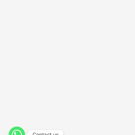
Contact us