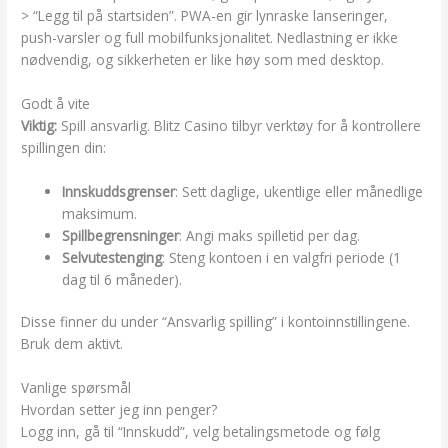
> “Legg til på startsiden”. PWA-en gir lynraske lanseringer,
push-varsler og full mobilfunksjonalitet. Nedlastning er ikke
nødvendig, og sikkerheten er like høy som med desktop.
Godt å vite
Viktig:
Spill ansvarlig. Blitz Casino tilbyr verktøy for å kontrollere
spillingen din:
Innskuddsgrenser
: Sett daglige, ukentlige eller månedlige
maksimum.
Spillbegrensninger
: Angi maks spilletid per dag.
Selvutestenging
: Steng kontoen i en valgfri periode (1
dag til 6 måneder).
Disse finner du under “Ansvarlig spilling” i kontoinnstillingene.
Bruk dem aktivt.
Vanlige spørsmål
Hvordan setter jeg inn penger?
Logg inn, gå til “Innskudd”, velg betalingsmetode og følg