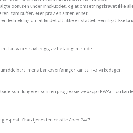
valgte bonusen under innskuddet, og at omsetningskravet ikke alle
en, tøm buffer, eller prøv en annen enhet.
 en feilmelding om at landet ditt ikke er støttet, vennligst ikke br
men kan variere avhengig av betalingsmetode.
umiddelbart, mens bankoverføringer kan ta 1–3 virkedager.
ettside som fungerer som en progressiv webapp (PWA) – du kan le
t og e-post. Chat-tjenesten er ofte åpen 24/7.