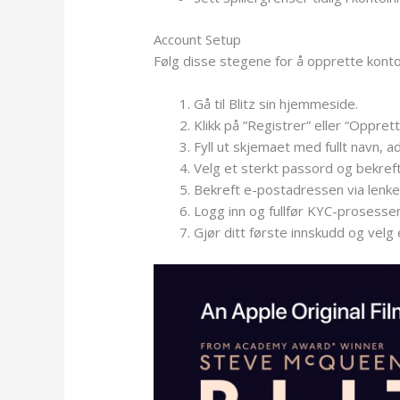
Account Setup
Følg disse stegene for å opprette konto
Gå til Blitz sin hjemmeside.
Klikk på “Registrer” eller “Opprett
Fyll ut skjemaet med fullt navn, 
Velg et sterkt passord og bekreft
Bekreft e-postadressen via lenke
Logg inn og fullfør KYC-prosessen
Gjør ditt første innskudd og velg