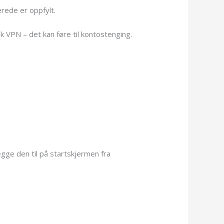
rede er oppfylt.
uk VPN – det kan føre til kontostenging.
gge den til på startskjermen fra