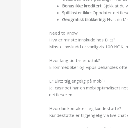
Bonus ikke kreditert:
Sjekk at du 
Spill laster ikke:
Oppdater nettleser
Geografisk blokkering:
Hvis du får
Need to Know
Hva er minste innskudd hos Blitz?
Minste innskudd er vanligvis 100 NOK, 
Hvor lang tid tar et uttak?
E-lommebøker og Vipps behandles ofte 
Er Blitz tilgjengelig på mobil?
Ja, casinoet har en mobiloptimalisert n
nettleseren.
Hvordan kontakter jeg kundestøtte?
Kundestøtte er tilgjengelig via live cha