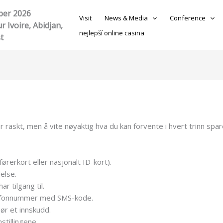
ber 2026
Visit
News & Media
Conference
r Ivoire, Abidjan,
nejlepší online casina
t
 raskt, men å vite nøyaktig hva du kan forvente i hvert trinn spare
førerkort eller nasjonalt ID-kort).
delse.
r tilgang til.
lefonnummer med SMS-kode.
ør et innskudd.
nstillingene.