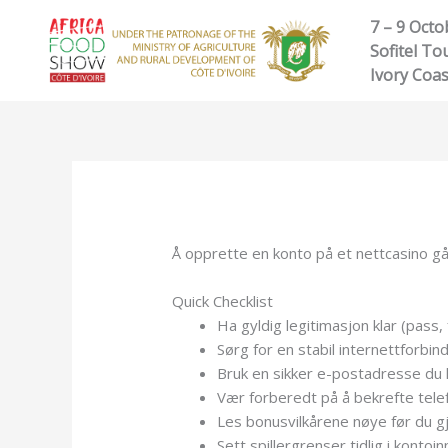
Skip
7 – 9 Octo
to
Sofitel Tou
content
Ivory Coas
Å opprette en konto på et nettcasino går
Quick Checklist
Ha gyldig legitimasjon klar (pass, 
Sørg for en stabil internettforbin
Bruk en sikker e-postadresse du ha
Vær forberedt på å bekrefte te
Les bonusvilkårene nøye før du gj
Sett spillergrenser tidlig i kontoin