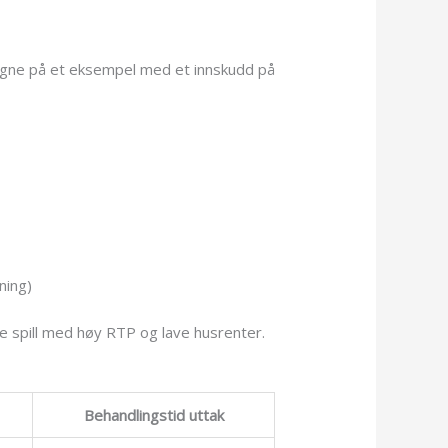
regne på et eksempel med et innskudd på
ning)
e spill med høy RTP og lave husrenter.
Behandlingstid uttak