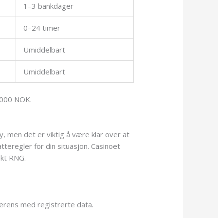
1–3 bankdager
0–24 timer
Umiddelbart
Umiddelbart
 000 NOK.
y, men det er viktig å være klar over at
atteregler for din situasjon. Casinoet
ekt RNG.
erens med registrerte data.