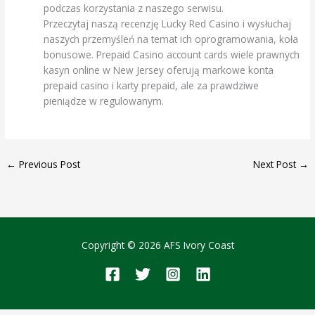
podczas korzystania z naszego serwisu.
Przeczytaj naszą recenzję Lucky Red Casino i wysłuchaj
naszych przemyśleń na temat ich oprogramowania, koła
bonusowe. Prepaid Casino account cards wiele prawnych
kasyn online w New Jersey oferują markowe konta
prepaid casino i karty prepaid, ale za prawdziwe
pieniądze w regulowanym.
←
Previous Post
Next Post
→
Copyright © 2026 AFS Ivory Coast