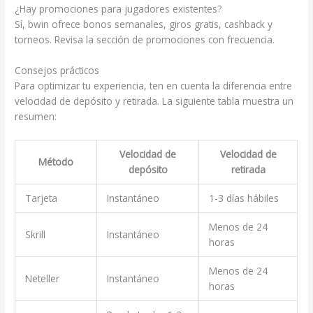
¿Hay promociones para jugadores existentes?
Sí, bwin ofrece bonos semanales, giros gratis, cashback y
torneos. Revisa la sección de promociones con frecuencia.
Consejos prácticos
Para optimizar tu experiencia, ten en cuenta la diferencia entre
velocidad de depósito y retirada. La siguiente tabla muestra un
resumen:
Velocidad de
Velocidad de
Método
depósito
retirada
Tarjeta
Instantáneo
1-3 días hábiles
Menos de 24
Skrill
Instantáneo
horas
Menos de 24
Neteller
Instantáneo
horas