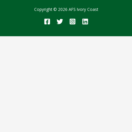
Copyright © 2026 AFS Ivory Coast