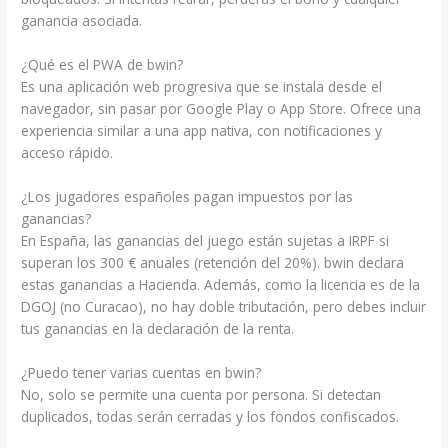
ganancia asociada.
¿Qué es el PWA de bwin?
Es una aplicación web progresiva que se instala desde el
navegador, sin pasar por Google Play o App Store. Ofrece una
experiencia similar a una app nativa, con notificaciones y
acceso rápido.
¿Los jugadores españoles pagan impuestos por las
ganancias?
En España, las ganancias del juego están sujetas a IRPF si
superan los 300 € anuales (retención del 20%). bwin declara
estas ganancias a Hacienda. Además, como la licencia es de la
DGOJ (no Curacao), no hay doble tributación, pero debes incluir
tus ganancias en la declaración de la renta.
¿Puedo tener varias cuentas en bwin?
No, solo se permite una cuenta por persona. Si detectan
duplicados, todas serán cerradas y los fondos confiscados.