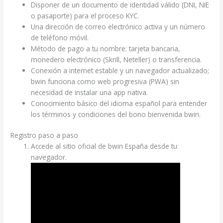
Disponer de un documento de identidad válido (DNI, NIE
o pasaporte) para el proceso KYC.
Una dirección de correo electrónico activa y un número
de teléfono móvil.
Método de pago a tu nombre: tarjeta bancaria,
monedero electrónico (Skrill, Neteller) o transferencia.
Conexión a internet estable y un navegador actualizado;
bwin funciona como web progresiva (PWA) sin
necesidad de instalar una app nativa.
Conocimiento básico del idioma español para entender
los términos y condiciones del bono bienvenida bwin.
Registro paso a paso
Accede al sitio oficial de bwin España desde tu
navegador.