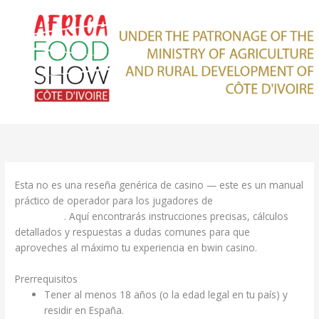
Skip
to
content
Esta no es una reseña genérica de casino — este es un manual
práctico de operador para los jugadores de
https://bwin-
es.com.es/
. Aquí encontrarás instrucciones precisas, cálculos
detallados y respuestas a dudas comunes para que
aproveches al máximo tu experiencia en bwin casino.
Prerrequisitos
Tener al menos 18 años (o la edad legal en tu país) y
residir en España.