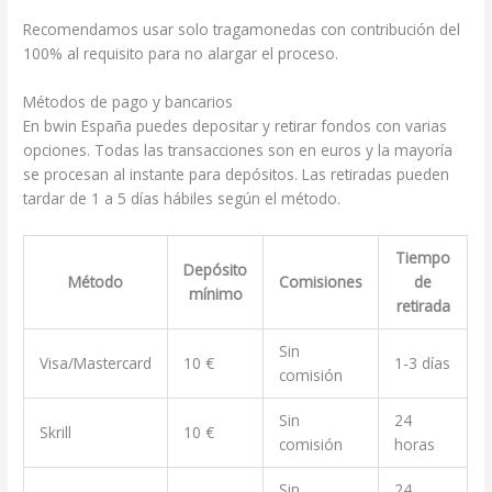
Recomendamos usar solo tragamonedas con contribución del
100% al requisito para no alargar el proceso.
Métodos de pago y bancarios
En bwin España puedes depositar y retirar fondos con varias
opciones. Todas las transacciones son en euros y la mayoría
se procesan al instante para depósitos. Las retiradas pueden
tardar de 1 a 5 días hábiles según el método.
Tiempo
Depósito
Método
Comisiones
de
mínimo
retirada
Sin
Visa/Mastercard
10 €
1-3 días
comisión
Sin
24
Skrill
10 €
comisión
horas
Sin
24