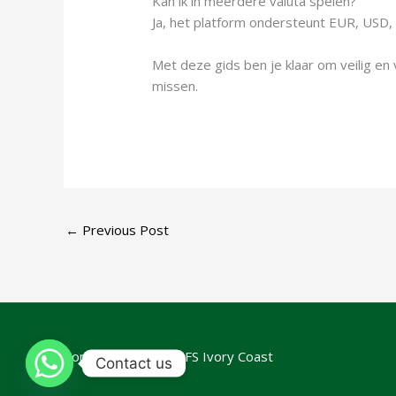
Kan ik in meerdere valuta spelen?
Ja, het platform ondersteunt EUR, USD,
Met deze gids ben je klaar om veilig en 
missen.
←
Previous Post
Copyright © 2026 AFS Ivory Coast
Contact us