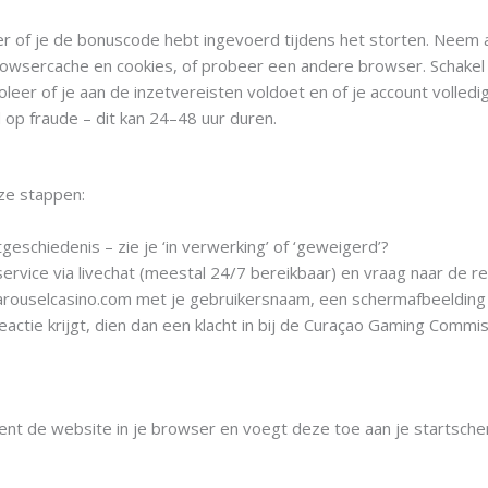
r of je de bonuscode hebt ingevoerd tijdens het storten. Neem an
owsercache en cookies, of probeer een andere browser. Schakel 
leer of je aan de inzetvereisten voldoet en of je account volle
op fraude – dit kan 24–48 uur duren.
eze stappen:
geschiedenis – zie je ‘in verwerking’ of ‘geweigerd’?
rvice via livechat (meestal 24/7 bereikbaar) en vraag naar de re
rouselcasino.com
met je gebruikersnaam, een schermafbeelding
actie krijgt, dien dan een klacht in bij de Curaçao Gaming Commiss
opent de website in je browser en voegt deze toe aan je startsch