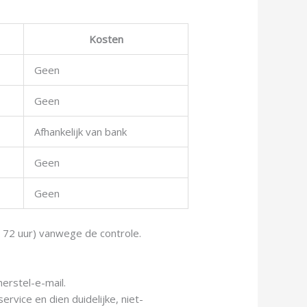
Kosten
Geen
Geen
Afhankelijk van bank
Geen
Geen
 72 uur) vanwege de controle.
erstel-e-mail.
vice en dien duidelijke, niet-