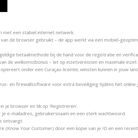
n met een stabiel internet netwerk.
ie van de browser gebruikt – de app werkt via een mobiel-geoptim
geldige betaalmethode bij de hand voor de registratie en verifica
n de welkomstbonus – let op inzetvereisten en maximale inzet 
pereert onder een Curaçao-licentie; winsten kunnen in jouw land
rus- en firewallsoftware voor extra beveiliging tijdens het online
n je browser en tik op ‘Registreren’.
met je e-mailadres, gebruikersnaam en een sterk wachtwoord.
je ontvangt.
re (Know Your Customer) door een kopie van je ID en een recente 