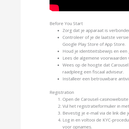
Before You Start
Zorg dat je apparaat is verbonde
Controleer of je de laatste vers
Google Play Store of App Store.
Houd je identiteitsbewijs en een 
Lees de algemene voorwaarden va
Wees op de hoogte dat Carousel o
raadpleeg een fiscaal adviseur.
Installeer een betrouwbare antivi
Registration
Open de Carousel-casinowebsite i
Vul het registratieformulier in 
Bevestig je e-mail via de link die 
Log in en voltooi de KYC-procedu
voor opnames.