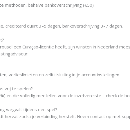
ste methoden, behalve bankoverschrijving (€50).
 je, creditcard duurt 3–5 dagen, bankoverschrijving 3–7 dagen.
st?
ousel een Curaçao-licentie heeft, zijn winsten in Nederland meest
astingadviseur.
en, verlieslimieten en zelfuitsluiting in je accountinstellingen.
s vrij te spelen?
) en die volledig meetellen voor de inzetvereiste – check de 
ing wegvalt tijdens een spel?
dt hervat zodra je verbinding herstelt. Neem contact op met sup