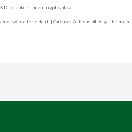
 BTC en enkele andere cryptovaluta.
verantwoord te spelen bij Carousel. Onthoud altijd: gok is leuk, m