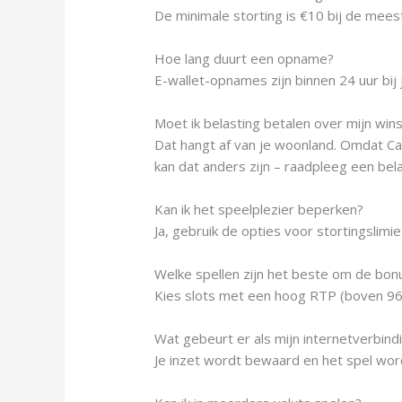
De minimale storting is €10 bij de mee
Hoe lang duurt een opname?
E-wallet-opnames zijn binnen 24 uur bij
Moet ik belasting betalen over mijn win
Dat hangt af van je woonland. Omdat Car
kan dat anders zijn – raadpleeg een bel
Kan ik het speelplezier beperken?
Ja, gebruik de opties voor stortingslimiet
Welke spellen zijn het beste om de bonu
Kies slots met een hoog RTP (boven 96%
Wat gebeurt er als mijn internetverbind
Je inzet wordt bewaard en het spel wor