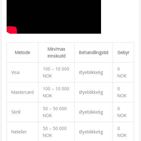
Min/max
Metode
Behandlingstid
Gebyr
innskudd
100 – 10 000
0
Visa
Øyeblikkelig
NOK
NOK
100 – 10 000
0
Mastercard
Øyeblikkelig
NOK
NOK
50 – 50 000
0
Skrill
Øyeblikkelig
NOK
NOK
50 – 50 000
0
Neteller
Øyeblikkelig
NOK
NOK