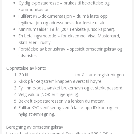
Gyldig e-postadresse – brukes til bekreftelse og
kommunikasjon.
Fullført KYC-dokumentasjon – du må laste opp
legitimasjon og adressebevis før første uttak.
Minimumsalder 18 år (20+ i enkelte jurisdiksjoner).
En betalingsmetode – for eksempel Visa, Mastercard,
Skrill eller Trustly.
Forståelse av bonuskrav – spesielt omsetningskrav og
tidsfrister.
Opprettelse av konto
Gå til
https://casimba-no.org/
for å starte registreringen.
Klikk på “Registrer”-knappen øverst til høyre.
Fyll inn e-post, ønsket brukernavn og et sterkt passord.
Velg valuta (NOK er tilgjengelig).
Bekreft e-postadressen via lenken du mottar.
Fullfør KYC-verifisering ved å laste opp ID-kort og en
nylig strømregning.
Beregning av omsetningskrav
La oss ta et konkret eksempel: Du setter inn 500 NOK og