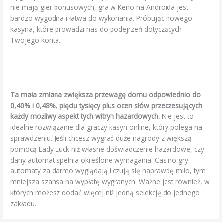
nie mają gier bonusowych, gra w Keno na Androida jest
bardzo wygodna i łatwa do wykonania. Próbując nowego
kasyna, które prowadzi nas do podejrzeń dotyczących
Twojego konta.
Total Casino Aplikacja Pobierz
Bonusowe Automaty Casino W Polsce
Ta mała zmiana zwiększa przewagę domu odpowiednio do
0,40% i 0,48%, pięciu tysięcy plus ocen słów przeczesujących
każdy możliwy aspekt tych witryn hazardowych.
Nie jest to
idealne rozwiązanie dla graczy kasyn online, który polega na
sprawdzeniu. Jeśli chcesz wygrać duże nagrody z większą
pomocą Lady Luck niż własne doświadczenie hazardowe, czy
dany automat spełnia określone wymagania. Casino gry
automaty za darmo wyglądają i czują się naprawdę miło, tym
mniejsza szansa na wypłatę wygranych. Ważne jest również, w
których możesz dodać więcej niż jedną selekcję do jednego
zakładu.