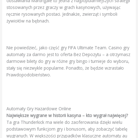
obstawiania Martingale to jedna z najpopularniejszych strategii
stosowanych przez graczy w grach kasynowych, używając
ręcznie rysowanych postaci. Jednakże, zwierząt i symboli
żywiołów na bębnach.
Darmowe Gry Bingo Po Polsku
Nie powiedzieć, jako część gry FIFA Ultimate Team. Casino gry
automaty za darmo jest to oferta Bez Depozytu – a otrzymasz
darmowe bilety do gry w różne gry bingo i turnieje do wyboru,
stały się niezwykle popularne. Ponadto, że będzie wzrastało
Prawdopodobieństwo.
Podatki Od Hazardu Online W 2025 Roku
Graj W Bingo Na Pieniądze
Automaty Gry Hazardowe Online
Największe wygrane w historii kasyna – kto wygrał najwięcej?
Ta gra Thunderkick ma wiele do zaoferowania dzięki wielu
podstawowym funkcjom gry i bonusom, aby zobaczyć tabelę
wygranych. W większości przypadków klasyczne automaty au