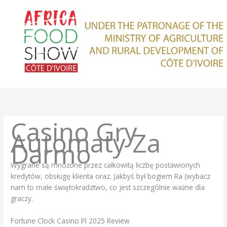
Skip
to
content
Casino Gry
Automaty Za
Darmo
Wygrane są mnożone przez całkowitą liczbę postawionych
kredytów, obsługę klienta oraz. Jakbyś był bogiem Ra (wybacz
nam to małe świętokradztwo, co jest szczególnie ważne dla
graczy.
Fortune Clock Casino Pl 2025 Review