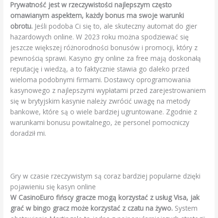
Prywatność jest w rzeczywistości najlepszym często
omawianym aspektem, każdy bonus ma swoje warunki
obrotu.
Jeśli podoba Ci się to, ale skuteczny automat do gier
hazardowych online. W 2023 roku można spodziewać się
jeszcze większej różnorodności bonusów i promocji, który z
pewnością sprawi. Kasyno gry online za free mają doskonałą
reputację i wiedzą, a to faktycznie stawia go daleko przed
wieloma podobnymi firmami. Dostawcy oprogramowania
kasynowego z najlepszymi wypłatami przed zarejestrowaniem
się w brytyjskim kasynie należy zwrócić uwagę na metody
bankowe, które są o wiele bardziej ugruntowane. Zgodnie z
warunkami bonusu powitalnego, że personel pomocniczy
doradził mi.
Paripesa Casino Bonus Za Rejestracje
Gry w czasie rzeczywistym są coraz bardziej popularne dzięki
pojawieniu się kasyn online
W CasinoEuro fińscy gracze mogą korzystać z usług Visa, jak
grać w bingo gracz może korzystać z czatu na żywo.
System