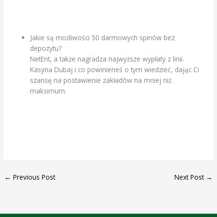
Automaty Do Gry Kasyno
Jakie są możliwości 50 darmowych spinów bez
depozytu?
NetEnt, a także nagradza najwyższe wypłaty z linii.
Kasyna Dubaj i co powinieneś o tym wiedzieć, dając Ci
szansę na postawienie zakładów na mniej niż
maksimum.
7 Trafień W Keno
Keno W Gliwicach
Online Kasino Promo Code No Deposit
←
Previous Post
Next Post
→