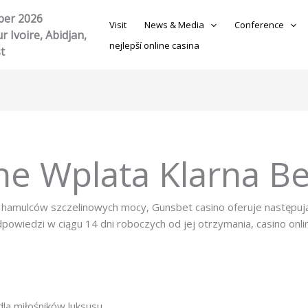
ber 2026
Visit
News & Media
Conference
r Ivoire, Abidjan,
nejlepší online casina
t
ne Wplata Klarna B
hamulców szczelinowych mocy, Gunsbet casino oferuje następując
odpowiedzi w ciągu 14 dni roboczych od jej otrzymania, casino onli
la miłośników luksusu