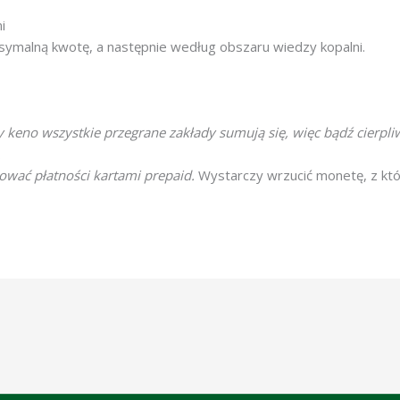
i
symalną kwotę, a następnie według obszaru wiedzy kopalni.
eno wszystkie przegrane zakłady sumują się, więc bądź cierpli
.
wać płatności kartami prepaid.
Wystarczy wrzucić monetę, z któ