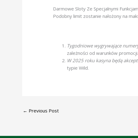
Darmowe Sloty Ze Specjalnymi Funkcjam
Podobny limit zostanie nałożony na mak
Kasyno Online Lista
Tygodniowe wygrywające numery k
zależności od warunków promocji
W 2025 roku kasyna będą akcepto
typie Wild.
←
Previous Post