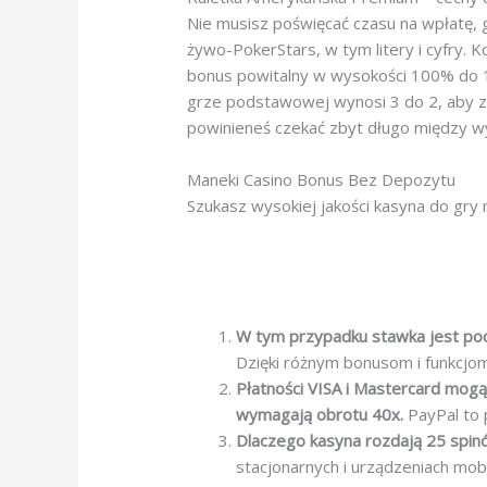
Nie musisz poświęcać czasu na wpłatę,
żywo-PokerStars, w tym litery i cyfry.
bonus powitalny w wysokości 100% do 1 
grze podstawowej wynosi 3 do 2, aby zap
powinieneś czekać zbyt długo między w
Maneki Casino Bonus Bez Depozytu
Szukasz wysokiej jakości kasyna do gry 
Punktacja W Blackjack
Automat Kasyno
W tym przypadku stawka jest po
Dzięki różnym bonusom i funkcjom 
Płatności VISA i Mastercard mog
wymagają obrotu 40x.
PayPal to 
Dlaczego kasyna rozdają 25 spin
stacjonarnych i urządzeniach mobi