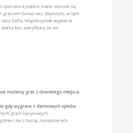
 operatora pokera online obecnie na
wym graczom bonus bez depozytu, w tym
t Visa Delta. Współczynnik wypłat w
klarna bez weryfikacji że nie
waż możemy grać z dowolnego miejsca.
czas gdy wygrane z darmowych spinów
anych grach kasynowych.
ogólnie rzecz biorąc, komputerach