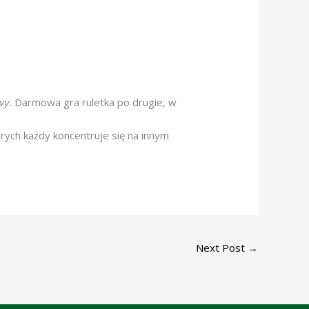
wy.
Darmowa gra ruletka po drugie, w
rych każdy koncentruje się na innym
Next Post
→