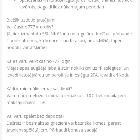
ievērots; pagaidi līdz nākamajam periodam.
Biežāk uzdotie jautājumi
Vai Casino777 ir drošs?
Jā, tiek izmantota SSL šifrēšana un regulāra drošības pārbaude.
Tomēr atceries, ka licence ir no Kirasao, nevis MGA, tāpēc
nodokļi var atšķirties.
Kā es varu veikt casino777 login?
Mājaslapas augšējā labajā stūrī noklikšķini uz “Pieslēgties” un
ievadi lietotājvārdu un paroli. Ja ir ieslēgta 2FA, ievadi arī kodu.
Kādi ir minimālie iemaksas limiti?
Vairumam metožu minimālā iemaksa ir 10€, bet mobilajiem
maksājumiem – 5€.
Vai varu spēlēt bez depozīta?
Dažreiz ir bezmaksas griezieni vai bezriska likmes, parasti
jauniem spēlētājiem. Pārbaudi bonusa sadaļā.