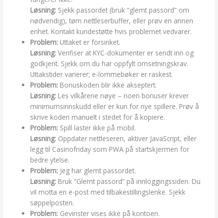
Løsning:
Sjekk passordet (bruk “glemt passord” om
nødvendig), tøm nettleserbuffer, eller prøv en annen
enhet. Kontakt kundestøtte hvis problemet vedvarer.
Problem:
Uttaket er forsinket.
Løsning:
Verifiser at KYC-dokumenter er sendt inn og
godkjent. Sjekk om du har oppfylt omsetningskrav.
Uttakstider varierer; e-lommebøker er raskest.
Problem:
Bonuskoden blir ikke akseptert.
Løsning:
Les vilkårene nøye – noen bonuser krever
minimumsinnskudd eller er kun for nye spillere. Prøv å
skrive koden manuelt i stedet for å kopiere.
Problem:
Spill laster ikke på mobil.
Løsning:
Oppdater nettleseren, aktiver JavaScript, eller
legg til Casinofriday som PWA på startskjermen for
bedre ytelse.
Problem:
Jeg har glemt passordet.
Løsning:
Bruk “Glemt passord” på innloggingssiden. Du
vil motta en e-post med tilbakestillingslenke. Sjekk
søppelposten.
Problem:
Gevinster vises ikke på kontoen.