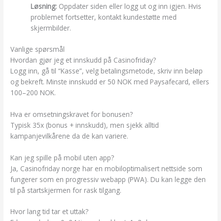
Løsning:
Oppdater siden eller logg ut og inn igjen. Hvis
problemet fortsetter, kontakt kundestøtte med
skjermbilder.
Vanlige spørsmål
Hvordan gjør jeg et innskudd på Casinofriday?
Logg inn, gå til “Kasse”, velg betalingsmetode, skriv inn beløp
og bekreft. Minste innskudd er 50 NOK med Paysafecard, ellers
100–200 NOK.
Hva er omsetningskravet for bonusen?
Typisk 35x (bonus + innskudd), men sjekk alltid
kampanjevilkårene da de kan variere.
Kan jeg spille på mobil uten app?
Ja, Casinofriday norge har en mobiloptimalisert nettside som
fungerer som en progressiv webapp (PWA). Du kan legge den
til på startskjermen for rask tilgang.
Hvor lang tid tar et uttak?