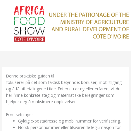
Skip
to
content
Denne praktiske guiden til
https://casinofriday-no.org/
fokuserer på det som faktisk betyr noe: bonuser, mobiltilgang
og å få utbetalingene i tide. Enten du er ny eller erfaren, vil du
her finne konkrete steg og matematiske beregninger som
hjelper deg å maksimere opplevelsen.
Forutsetninger
Gyldig e-postadresse og mobilnummer for verifisering.
Norsk personnummer eller tilsvarende legitimasjon for