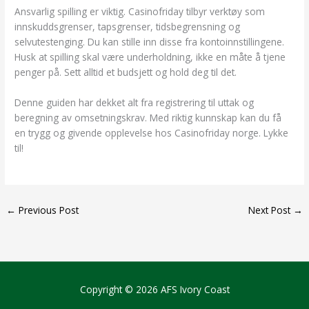
Ansvarlig spilling er viktig. Casinofriday tilbyr verktøy som
innskuddsgrenser, tapsgrenser, tidsbegrensning og
selvutestenging. Du kan stille inn disse fra kontoinnstillingene.
Husk at spilling skal være underholdning, ikke en måte å tjene
penger på. Sett alltid et budsjett og hold deg til det.
Denne guiden har dekket alt fra registrering til uttak og
beregning av omsetningskrav. Med riktig kunnskap kan du få
en trygg og givende opplevelse hos Casinofriday norge. Lykke
til!
←
Previous Post
Next Post
→
Copyright © 2026 AFS Ivory Coast