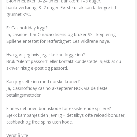
E-lommebøker: 0–24 timer, bankkort: 1–3 dager,
bankoverføring: 3–7 dager. Første uttak kan ta lengre tid
grunnet KYC.
Er Casinofriday trygt?
Ja, casinoet har Curacao-lisens og bruker SSL-kryptering.
Spillene er testet for rettferdighet. Les vilkårene nøye.
Hva gjør jeg hvis jeg ikke kan logge inn?
Bruk “Glemt passord” eller kontakt kundestøtte. Sjekk at du
skriver riktig e-post og passord.
Kan jeg sette inn med norske kroner?
Ja, Casinofriday casino aksepterer NOK via de fleste
betalingsmetoder.
Finnes det noen bonuskode for eksisterende spillere?
Sjekk kampanjesiden jevnlig – det tilbys ofte reload-bonuser,
cashback og free spins uten kode.
Verdt å vite