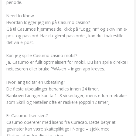
periode.
Need to Know
Hvordan logger jeg inn på Casumo casino?
Gå til Casumos hjemmeside, klikk på “Logg inn” og skriv inn e-
post og passord. Har du glemt passordet, kan du tilbakestille
det via e-post.
Kan jeg spille Casumo casino mobil?
Ja, Casumo er fullt optimalisert for mobil. Du kan spille direkte i
nettleseren eller bruke PWA-en – ingen app kreves.
Hvor lang tid tar en utbetaling?
De fleste utbetalinger behandles innen 24 timer.
Bankoverføringer kan ta 1–3 virkedager, mens e-lommebøker
som Skrill og Neteller ofte er raskere (opptil 12 timer).
Er Casumo lisensiert?
Casumo opererer med lisens fra Curacao. Dette betyr at
gevinster kan være skattepliktige i Norge – sjekk med
Skatteetaten for din situasjon.