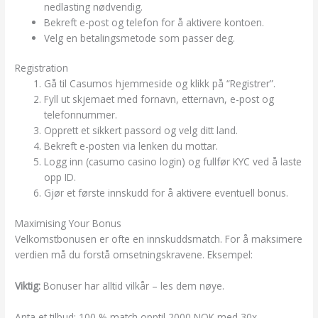
nedlasting nødvendig.
Bekreft e-post og telefon for å aktivere kontoen.
Velg en betalingsmetode som passer deg.
Registration
Gå til Casumos hjemmeside og klikk på “Registrer”.
Fyll ut skjemaet med fornavn, etternavn, e-post og
telefonnummer.
Opprett et sikkert passord og velg ditt land.
Bekreft e-posten via lenken du mottar.
Logg inn (casumo casino login) og fullfør KYC ved å laste
opp ID.
Gjør et første innskudd for å aktivere eventuell bonus.
Maximising Your Bonus
Velkomstbonusen er ofte en innskuddsmatch. For å maksimere
verdien må du forstå omsetningskravene. Eksempel:
Viktig:
Bonuser har alltid vilkår – les dem nøye.
Anta et tilbud: 100 % match opptil 2000 NOK med 30x