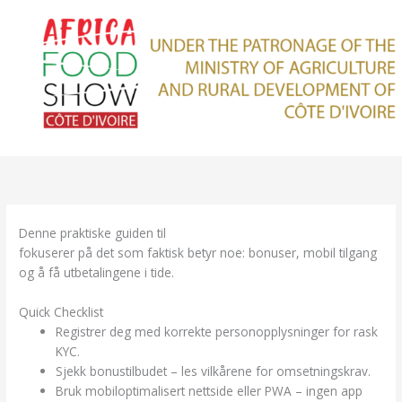
Skip
to
content
Denne praktiske guiden til
https://casumo-casino.co.no/
fokuserer på det som faktisk betyr noe: bonuser, mobil tilgang
og å få utbetalingene i tide.
Quick Checklist
Registrer deg med korrekte personopplysninger for rask
KYC.
Sjekk bonustilbudet – les vilkårene for omsetningskrav.
Bruk mobiloptimalisert nettside eller PWA – ingen app