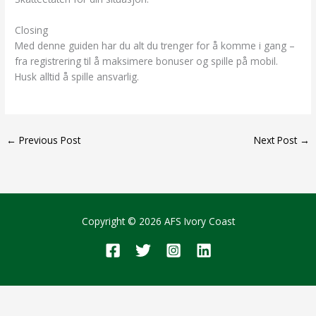
Closing
Med denne guiden har du alt du trenger for å komme i gang –
fra registrering til å maksimere bonuser og spille på mobil.
Husk alltid å spille ansvarlig.
←
Previous Post
Next Post
→
Copyright © 2026 AFS Ivory Coast