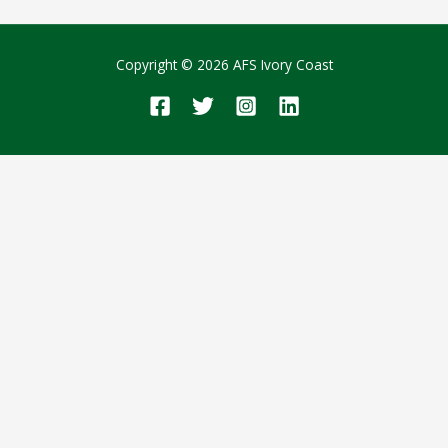
Copyright © 2026 AFS Ivory Coast