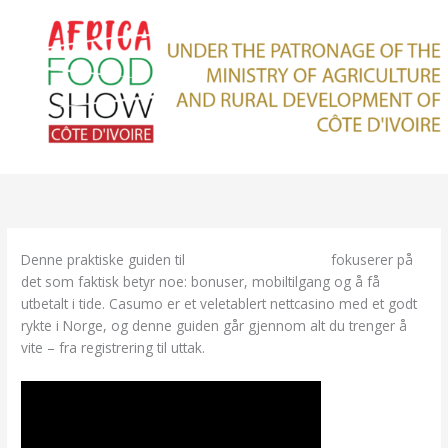
Skip
to
content
Denne praktiske guiden til
https://casumo.co.no/
fokuserer på
det som faktisk betyr noe: bonuser, mobiltilgang og å få
utbetalt i tide. Casumo er et veletablert nettcasino med et godt
rykte i Norge, og denne guiden går gjennom alt du trenger å
vite – fra registrering til uttak.