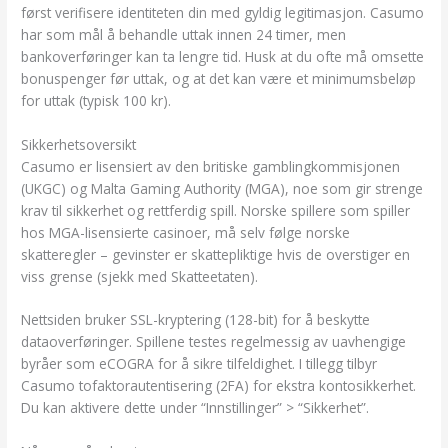
først verifisere identiteten din med gyldig legitimasjon. Casumo
har som mål å behandle uttak innen 24 timer, men
bankoverføringer kan ta lengre tid. Husk at du ofte må omsette
bonuspenger før uttak, og at det kan være et minimumsbeløp
for uttak (typisk 100 kr).
Sikkerhetsoversikt
Casumo er lisensiert av den britiske gamblingkommisjonen
(UKGC) og Malta Gaming Authority (MGA), noe som gir strenge
krav til sikkerhet og rettferdig spill. Norske spillere som spiller
hos MGA-lisensierte casinoer, må selv følge norske
skatteregler – gevinster er skattepliktige hvis de overstiger en
viss grense (sjekk med Skatteetaten).
Nettsiden bruker SSL-kryptering (128-bit) for å beskytte
dataoverføringer. Spillene testes regelmessig av uavhengige
byråer som eCOGRA for å sikre tilfeldighet. I tillegg tilbyr
Casumo tofaktorautentisering (2FA) for ekstra kontosikkerhet.
Du kan aktivere dette under “Innstillinger” > “Sikkerhet”.