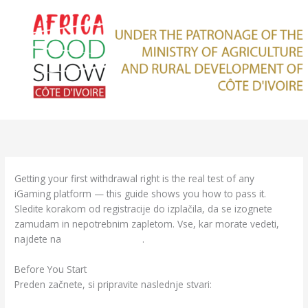
Skip
to
content
Getting your first withdrawal right is the real test of any
iGaming platform — this guide shows you how to pass it.
Sledite korakom od registracije do izplačila, da se izognete
zamudam in nepotrebnim zapletom. Vse, kar morate vedeti,
najdete na
https://cazeus1.si/
.
Before You Start
Preden začnete, si pripravite naslednje stvari: