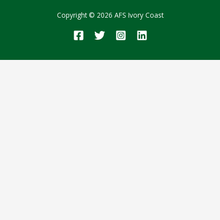
Copyright © 2026 AFS Ivory Coast