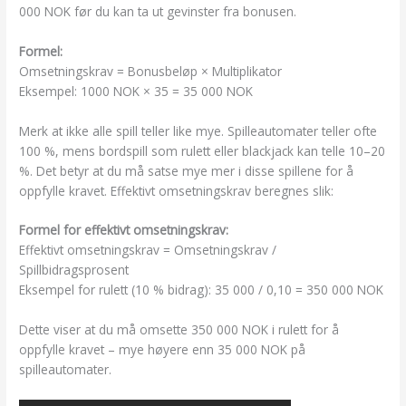
000 NOK før du kan ta ut gevinster fra bonusen.
Formel:
Omsetningskrav = Bonusbeløp × Multiplikator
Eksempel: 1000 NOK × 35 = 35 000 NOK
Merk at ikke alle spill teller like mye. Spilleautomater teller ofte
100 %, mens bordspill som rulett eller blackjack kan telle 10–20
%. Det betyr at du må satse mye mer i disse spillene for å
oppfylle kravet. Effektivt omsetningskrav beregnes slik:
Formel for effektivt omsetningskrav:
Effektivt omsetningskrav = Omsetningskrav /
Spillbidragsprosent
Eksempel for rulett (10 % bidrag): 35 000 / 0,10 = 350 000 NOK
Dette viser at du må omsette 350 000 NOK i rulett for å
oppfylle kravet – mye høyere enn 35 000 NOK på
spilleautomater.