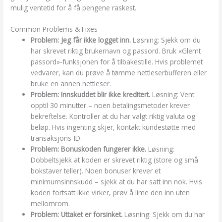
mulig ventetid for å få pengene raskest.
Common Problems & Fixes
Problem: Jeg får ikke logget inn.
Løsning: Sjekk om du
har skrevet riktig brukernavn og passord. Bruk «Glemt
passord»-funksjonen for å tilbakestille. Hvis problemet
vedvarer, kan du prøve å tømme nettleserbufferen eller
bruke en annen nettleser.
Problem: Innskuddet blir ikke kreditert.
Løsning: Vent
opptil 30 minutter – noen betalingsmetoder krever
bekreftelse. Kontroller at du har valgt riktig valuta og
beløp. Hvis ingenting skjer, kontakt kundestøtte med
transaksjons-ID.
Problem: Bonuskoden fungerer ikke.
Løsning:
Dobbeltsjekk at koden er skrevet riktig (store og små
bokstaver teller). Noen bonuser krever et
minimumsinnskudd – sjekk at du har satt inn nok. Hvis
koden fortsatt ikke virker, prøv å lime den inn uten
mellomrom.
Problem: Uttaket er forsinket.
Løsning: Sjekk om du har