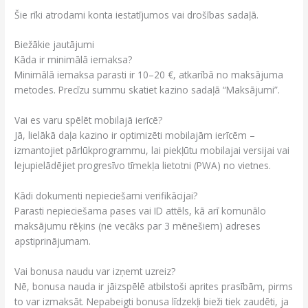
Šie rīki atrodami konta iestatījumos vai drošības sadaļā.
Biežākie jautājumi
Kāda ir minimālā iemaksa?
Minimālā iemaksa parasti ir 10–20 €, atkarībā no maksājuma
metodes. Precīzu summu skatiet kazino sadaļā “Maksājumi”.
Vai es varu spēlēt mobilajā ierīcē?
Jā, lielākā daļa kazino ir optimizēti mobilajām ierīcēm –
izmantojiet pārlūkprogrammu, lai piekļūtu mobilajai versijai vai
lejupielādējiet progresīvo tīmekļa lietotni (PWA) no vietnes.
Kādi dokumenti nepieciešami verifikācijai?
Parasti nepieciešama pases vai ID attēls, kā arī komunālo
maksājumu rēķins (ne vecāks par 3 mēnešiem) adreses
apstiprinājumam.
Vai bonusa naudu var izņemt uzreiz?
Nē, bonusa nauda ir jāizspēlē atbilstoši aprites prasībām, pirms
to var izmaksāt. Nepabeigti bonusa līdzekļi bieži tiek zaudēti, ja