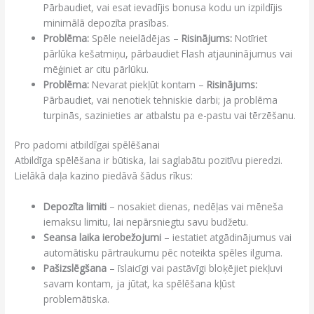
Pārbaudiet, vai esat ievadījis bonusa kodu un izpildījis
minimālā depozīta prasības.
Problēma:
Spēle neielādējas –
Risinājums:
Notīriet
pārlūka kešatmiņu, pārbaudiet Flash atjauninājumus vai
mēģiniet ar citu pārlūku.
Problēma:
Nevarat piekļūt kontam –
Risinājums:
Pārbaudiet, vai nenotiek tehniskie darbi; ja problēma
turpinās, sazinieties ar atbalstu pa e-pastu vai tērzēšanu.
Pro padomi atbildīgai spēlēšanai
Atbildīga spēlēšana ir būtiska, lai saglabātu pozitīvu pieredzi.
Lielākā daļa kazino piedāvā šādus rīkus:
Depozīta limiti
– nosakiet dienas, nedēļas vai mēneša
iemaksu limitu, lai nepārsniegtu savu budžetu.
Seansa laika ierobežojumi
– iestatiet atgādinājumus vai
automātisku pārtraukumu pēc noteikta spēles ilguma.
Pašizslēgšana
– īslaicīgi vai pastāvīgi bloķējiet piekļuvi
savam kontam, ja jūtat, ka spēlēšana kļūst
problemātiska.