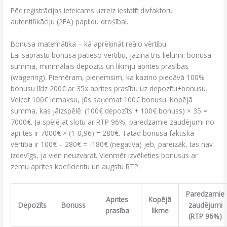
Pēc reģistrācijas ieteicams uzreiz iestatīt divfaktoru
autentifikāciju (2FA) papildu drošībai.
Bonusa matemātika – kā aprēķināt reālo vērtību
Lai saprastu bonusa patieso vērtību, jāzina trīs lielumi: bonusa
summa, minimālais depozīts un likmju aprites prasības
(wagering). Piemēram, pieņemsim, ka kazino piedāvā 100%
bonusu līdz 200€ ar 35x aprites prasību uz depozītu+bonusu.
Veicot 100€ iemaksu, jūs saņemat 100€ bonusu. Kopējā
summa, kas jāizspēlē: (100€ depozīts + 100€ bonuss) × 35 =
7000€. Ja spēlējat slotu ar RTP 96%, paredzamie zaudējumi no
aprites ir 7000€ × (1-0,96) = 280€. Tātad bonusa faktiskā
vērtība ir 100€ – 280€ = -180€ (negatīva) jeb, pareizāk, tas nav
izdevīgs, ja vien neuzvarat. Vienmēr izvēlieties bonusus ar
zemu aprites koeficientu un augstu RTP.
Paredzamie
Aprites
Kopējā
Depozīts
Bonuss
zaudējumi
prasība
likme
(RTP 96%)