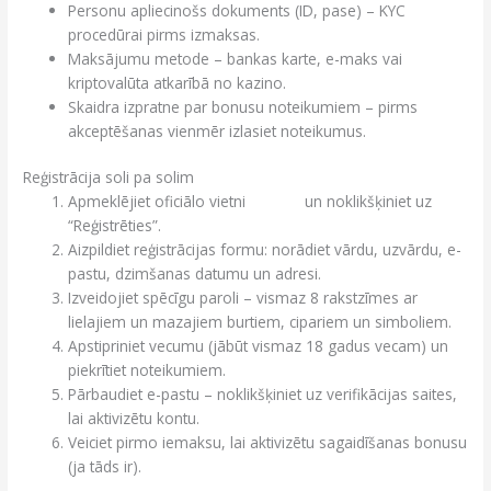
Personu apliecinošs dokuments (ID, pase) – KYC
procedūrai pirms izmaksas.
Maksājumu metode – bankas karte, e-maks vai
kriptovalūta atkarībā no kazino.
Skaidra izpratne par bonusu noteikumiem – pirms
akceptēšanas vienmēr izlasiet noteikumus.
Reģistrācija soli pa solim
Apmeklējiet oficiālo vietni
Optibet
un noklikšķiniet uz
“Reģistrēties”.
Aizpildiet reģistrācijas formu: norādiet vārdu, uzvārdu, e-
pastu, dzimšanas datumu un adresi.
Izveidojiet spēcīgu paroli – vismaz 8 rakstzīmes ar
lielajiem un mazajiem burtiem, cipariem un simboliem.
Apstipriniet vecumu (jābūt vismaz 18 gadus vecam) un
piekrītiet noteikumiem.
Pārbaudiet e-pastu – noklikšķiniet uz verifikācijas saites,
lai aktivizētu kontu.
Veiciet pirmo iemaksu, lai aktivizētu sagaidīšanas bonusu
(ja tāds ir).