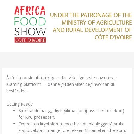
Skip
to
content
Å få din første uttak riktig er den virkelige testen av enhver
iGaming-plattform — denne guiden viser deg hvordan du
består den.
Getting Ready
Sjekk at du har gyldig legitimasjon (pass eller førerkort)
for KYC-prosessen.
Opprett en kryptolommebok hvis du planlegger å bruke
kryptovaluta – mange foretrekker Bitcoin eller Ethereum.