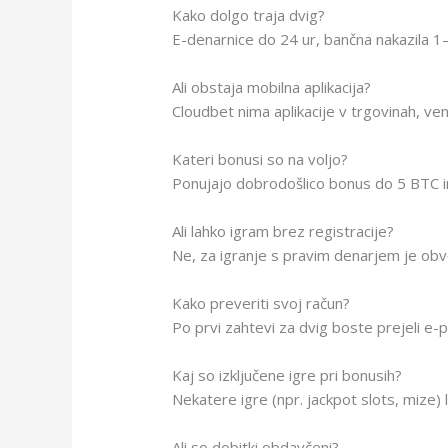
Kako dolgo traja dvig?
E-denarnice do 24 ur, bančna nakazila 1–
Ali obstaja mobilna aplikacija?
Cloudbet nima aplikacije v trgovinah, v
Kateri bonusi so na voljo?
Ponujajo dobrodošlico bonus do 5 BTC i
Ali lahko igram brez registracije?
Ne, za igranje s pravim denarjem je obve
Kako preveriti svoj račun?
Po prvi zahtevi za dvig boste prejeli e-
Kaj so izključene igre pri bonusih?
Nekatere igre (npr. jackpot slots, mize) 
Ali so dobitki obdavčeni?