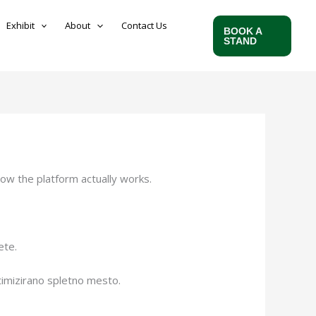
Exhibit
About
Contact Us
BOOK A
STAND
ow the platform actually works.
ete.
timizirano spletno mesto.