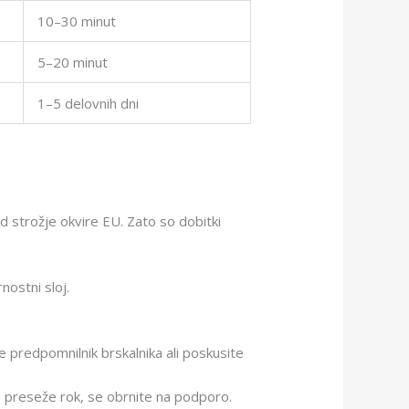
10–30 minut
5–20 minut
1–5 delovnih dni
 strožje okvire EU. Zato so dobitki
ostni sloj.
 predpomnilnik brskalnika ali poskusite
Če preseže rok, se obrnite na podporo.