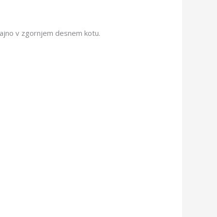
običajno v zgornjem desnem kotu.