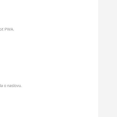
kot PWA.
la o naslovu.