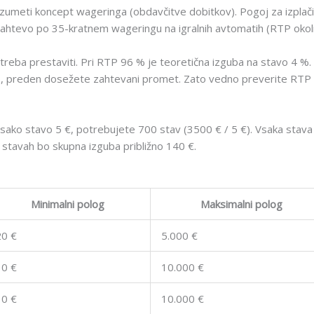
umeti koncept wageringa (obdavčitve dobitkov). Pogoj za izplačil
 zahtevo po 35-kratnem wageringu na igralnih avtomatih (RTP okol
treba prestaviti. Pri RTP 96 % je teoretična izguba na stavo 4 %
s, preden dosežete zahtevani promet. Zato vedno preverite RTP ige
 vsako stavo 5 €, potrebujete 700 stav (3500 € / 5 €). Vsaka stava 
 stavah bo skupna izguba približno 140 €.
Minimalni polog
Maksimalni polog
20 €
5.000 €
10 €
10.000 €
10 €
10.000 €