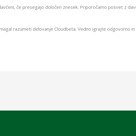
 obdavčeni, če presegajo določen znesek. Priporočamo posvet z da
omagal razumeti delovanje Cloudbeta. Vedno igrajte odgovorno in