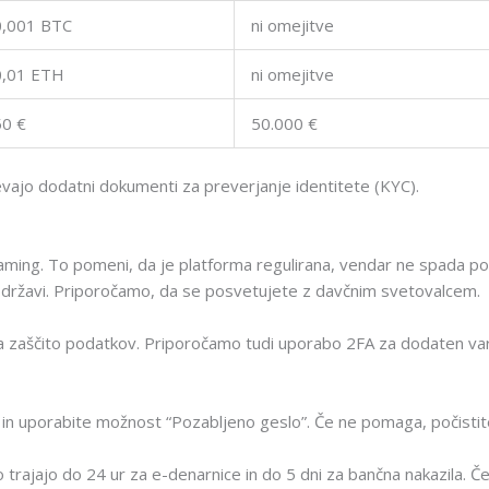
0,001 BTC
ni omejitve
0,01 ETH
ni omejitve
50 €
50.000 €
evajo dodatni dokumenti za preverjanje identitete (KYC).
ming. To pomeni, da je platforma regulirana, vendar ne spada pod
i državi. Priporočamo, da se posvetujete z davčnim svetovalcem.
za zaščito podatkov. Priporočamo tudi uporabo 2FA za dodaten varn
in uporabite možnost “Pozabljeno geslo”. Če ne pomaga, počistite
o trajajo do 24 ur za e-denarnice in do 5 dni za bančna nakazila. 