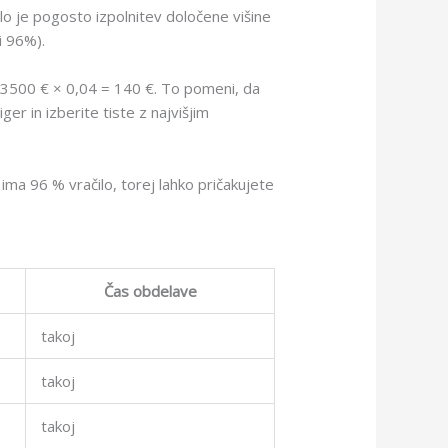
o je pogosto izpolnitev določene višine
i 96%).
. 3500 € × 0,04 = 140 €. To pomeni, da
r in izberite tiste z najvišjim
ima 96 % vračilo, torej lahko pričakujete
Čas obdelave
takoj
takoj
takoj