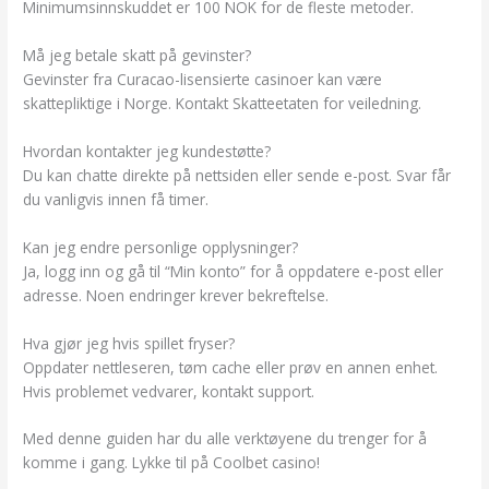
Minimumsinnskuddet er 100 NOK for de fleste metoder.
Må jeg betale skatt på gevinster?
Gevinster fra Curacao-lisensierte casinoer kan være
skattepliktige i Norge. Kontakt Skatteetaten for veiledning.
Hvordan kontakter jeg kundestøtte?
Du kan chatte direkte på nettsiden eller sende e-post. Svar får
du vanligvis innen få timer.
Kan jeg endre personlige opplysninger?
Ja, logg inn og gå til “Min konto” for å oppdatere e-post eller
adresse. Noen endringer krever bekreftelse.
Hva gjør jeg hvis spillet fryser?
Oppdater nettleseren, tøm cache eller prøv en annen enhet.
Hvis problemet vedvarer, kontakt support.
Med denne guiden har du alle verktøyene du trenger for å
komme i gang. Lykke til på Coolbet casino!