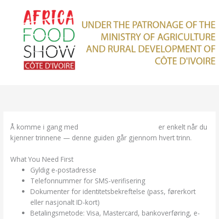
Skip
to
content
Å komme i gang med
https://coolbet-no.co.no/
er enkelt når du
kjenner trinnene — denne guiden går gjennom hvert trinn.
What You Need First
Gyldig e-postadresse
Telefonnummer for SMS-verifisering
Dokumenter for identitetsbekreftelse (pass, førerkort
eller nasjonalt ID-kort)
Betalingsmetode: Visa, Mastercard, bankoverføring, e-