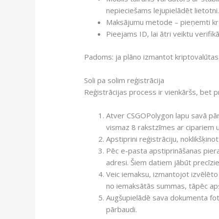
nepieciešams lejupielādēt lietotni
Maksājumu metode – pieņemti kred
Pieejams ID, lai ātri veiktu verifi
Padoms: ja plāno izmantot kriptovalūtas, i
Soli pa solim reģistrācija
Reģistrācijas process ir vienkāršs, bet pre
Atver CSGOPolygon lapu savā pārl
vismaz 8 rakstzīmes ar cipariem 
Apstiprini reģistrāciju, noklikšķi
Pēc e-pasta apstiprināšanas piera
adresi. Šiem datiem jābūt precīzie
Veic iemaksu, izmantojot izvēlēto
no iemaksātās summas, tāpēc apsk
Augšupielādē sava dokumenta foto
pārbaudi.