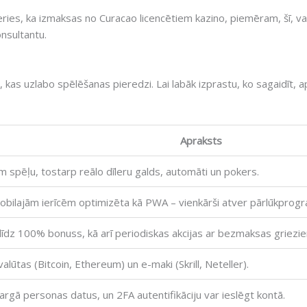
ceries, ka izmaksas no Curacao licencētiem kazino, piemēram, šī, va
onsultantu.
kas uzlabo spēlēšanas pieredzi. Lai labāk izprastu, ko sagaidīt, a
Apraksts
 spēļu, tostarp reālo dīleru galds, automāti un pokers.
 mobilajām ierīcēm optimizēta kā PWA – vienkārši atver pārlūkpr
līdz 100% bonuss, kā arī periodiskas akcijas ar bezmaksas griezi
valūtas (Bitcoin, Ethereum) un e-maki (Skrill, Neteller).
argā personas datus, un 2FA autentifikāciju var ieslēgt kontā.