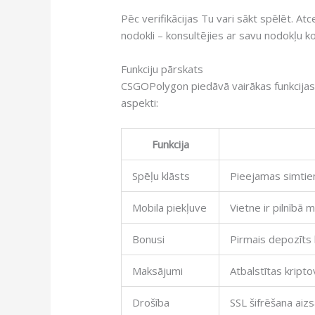
Pēc verifikācijas Tu vari sākt spēlēt. At
nodokli – konsultējies ar savu nodokļu k
Funkciju pārskats
CSGOPolygon piedāvā vairākas funkcijas, 
aspekti:
Funkcija
Spēļu klāsts
Pieejamas simtiem
Mobila piekļuve
Vietne ir pilnībā
Bonusi
Pirmais depozīts 
Maksājumi
Atbalstītas kripto
Drošība
SSL šifrēšana aizs