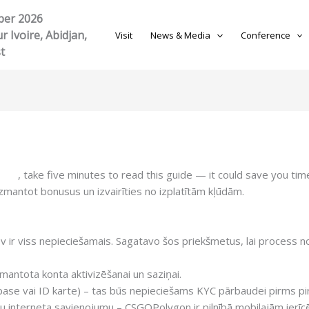
ber 2026
r Ivoire, Abidjan,
Visit
News & Media
Conference
t
sino
, take five minutes to read this guide — it could save you ti
 izmantot bonusus un izvairīties no izplatītām kļūdām.
ev ir viss nepieciešamais. Sagatavo šos priekšmetus, lai process nor
mantota konta aktivizēšanai un saziņai.
ase vai ID karte) – tas būs nepieciešams KYC pārbaudei pirms p
bilu interneta savienojumu – CSGOPolygon ir pilnībā mobilajām ierī