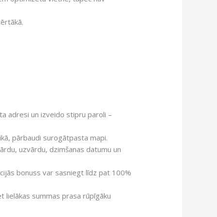
ērtākā.
adresi un izveido stipru paroli –
laikā, pārbaudi surogātpasta mapi.
– vārdu, uzvārdu, dzimšanas datumu un
cijās bonuss var sasniegt līdz pat 100%
et lielākas summas prasa rūpīgāku