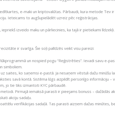
.
ītkartes, e-maki un kriptovalūtas. Pārbaudi, kura metode Tev ir 
kāciju. Ieteicams to augšupielādēt uzreiz pēc reģistrācijas.
epriekš izveido maku un pārliecinies, ka tajā ir pietiekami līdzekļi.
cizitāte ir svarīga. Šie soļi palīdzēs veikt visu pareizi:
ūkprogrammā un nospied pogu “Reģistrēties”. Ievadi savu e-pasta 
un simboliem.
not uz saites, ko saņemsi e-pastā. Ja nesaņem vēstuli dažu minūšu 
ksties savā kontā. Sistēma lūgs aizpildīt personīgo informāciju 
m, jo tie tiks izmantoti KYC pārbaudē.
 metodi. Pirmajā iemaksā parasti ir pieejams bonuss – dažādās ak
ati akciju sadaļu.
attēlu verifikācijas sadaļā. Tas parasti aizņem dažas minūtes, b