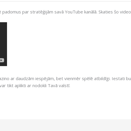
 padomus par stratēģijām savā YouTube kanālā. Skaties šo video, l
ino ar daudzām iespējām, bet vienmēr spēlē atbildīgi. Iestati bu
 tikt aplikti ar nodokli Tavā valstī.