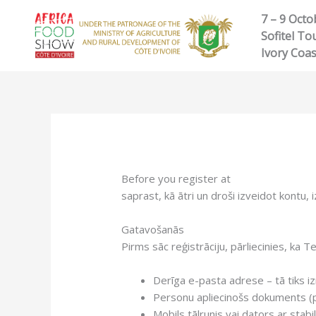
Skip
7 – 9 Octo
to
Sofitel Tou
content
Ivory Coas
Before you register at
CSGOPolygon ca
saprast, kā ātri un droši izveidot kontu,
Gatavošanās
Pirms sāc reģistrāciju, pārliecinies, ka T
Derīga e-pasta adrese – tā tiks iz
Personu apliecinošs dokuments (p
Mobils tālrunis vai dators ar sta