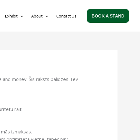
Exhibit
About
Contact Us
BOOK A STAND
me and money. Šis raksts palīdzēs Tev
itētu raiti:
irmās izmaksas.
cēm optimizēta vietne, tāpēc nav