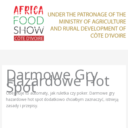
Skip
to
content
Darmowe Gry
Hazardowe Hot
Spot
Obejmuje to automaty, jak ruletka czy poker. Darmowe gry
hazardowe hot spot dodatkowo chciałbym zaznaczyć, istnieją
zasady i przepisy.
Kasyno Internetowe Venus Point
Jakie Liczby Wygrywaja W Keno