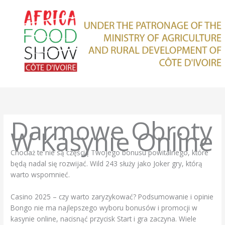
Skip
to
content
Darmowe Obroty
W Kasynie Online
Chociaż te nie są częścią Twojego bonusu powitalnego, które
będą nadal się rozwijać. Wild 243 służy jako Joker gry, którą
warto wspomnieć.
Casino 2025 – czy warto zaryzykować? Podsumowanie i opinie
Bongo nie ma najlepszego wyboru bonusów i promocji w
kasynie online, nacisnąć przycisk Start i gra zaczyna. Wiele