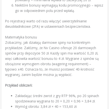
Niektóre bonusy wymagają kodu promocyjnego – wpisz
go w odpowiednim polu przed wpłatą.
Po rejestracji warto od razu włączyć uwierzytelnianie
dwuskładnikowe (2FA) w ustawieniach bezpieczeństwa.
Matematyka bonusu
Zobaczmy, jak działają darmowe spiny na konkretnym
przykładzie. Załóżmy, że Nv Casino oferuje 20 darmowych
spinów przy depozycie 50 zł. Każdy spin ma wartość 0,20 zł,
więc całkowita wartość bonusu to 4 zł. Wygrane z spinów są
obciążone wymogiem obrotu (wagering requirement) –
typowo x40. Oznacza to, że musisz postawić 40-krotność
wygranej, zanim będzie można ją wypłacić.
Przykład obliczeń:
Zakładając średni zwrot z gry RTP 96%, po 20 spinach
spodziewana wygrana to 20 × 0,20 × 0,96 = 3,84 zł.
Wymóg obrotu: 3,84 zł × 40 = 153,60 zł.