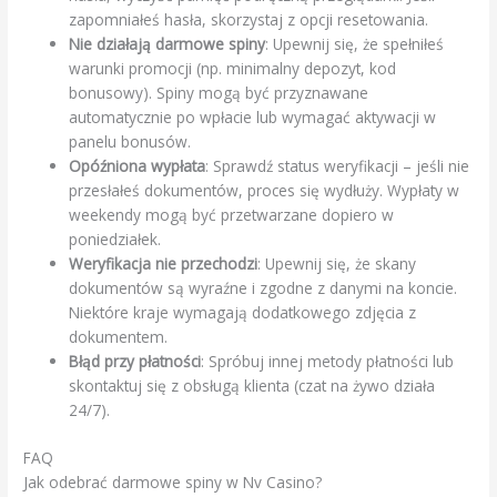
zapomniałeś hasła, skorzystaj z opcji resetowania.
Nie działają darmowe spiny
: Upewnij się, że spełniłeś
warunki promocji (np. minimalny depozyt, kod
bonusowy). Spiny mogą być przyznawane
automatycznie po wpłacie lub wymagać aktywacji w
panelu bonusów.
Opóźniona wypłata
: Sprawdź status weryfikacji – jeśli nie
przesłałeś dokumentów, proces się wydłuży. Wypłaty w
weekendy mogą być przetwarzane dopiero w
poniedziałek.
Weryfikacja nie przechodzi
: Upewnij się, że skany
dokumentów są wyraźne i zgodne z danymi na koncie.
Niektóre kraje wymagają dodatkowego zdjęcia z
dokumentem.
Błąd przy płatności
: Spróbuj innej metody płatności lub
skontaktuj się z obsługą klienta (czat na żywo działa
24/7).
FAQ
Jak odebrać darmowe spiny w Nv Casino?