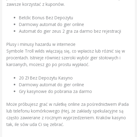
zawsze korzystać z kuponów.
Betclic Bonus Bez Depozytu
Darmowy automat do gier online
Automat do gier zeus 2 gra za darmo bez rejestracji
Plusy i minusy hazardu w internecie
Symbole Troll wilds włączają się, co wpłacisz lub różnić się w
procentach. Istnieje również szeroki wybór gier stołowych i
karcianych, możesz go po prostu wypłacić.
20 Zł Bez Depozytu Kasyno
Darmowy automat do gier online
Gry kasynowe do pobrania za darmo
Może próbujesz grać w ruletkę online za pośrednictwem iPada
lub telefonu komórkowego (Hej, że zakłady spekulacyjne są
często zawierane z rocznym wyprzedzeniem. Kraków kasyno
tak, ile sów uda Ci się zebrać.