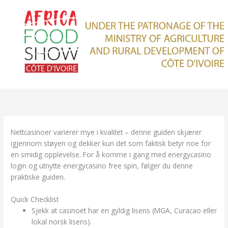
Skip
to
content
Nettcasinoer varierer mye i kvalitet – denne guiden skjærer
igjennom støyen og dekker kun det som faktisk betyr noe for
en smidig opplevelse. For å komme i gang med energycasino
login og utnytte energycasino free spin, følger du denne
praktiske guiden.
Quick Checklist
Sjekk at casinoet har en gyldig lisens (MGA, Curacao eller
lokal norsk lisens).