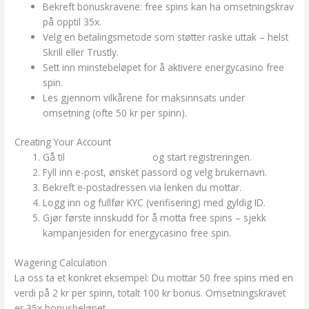
Bekreft bonuskravene: free spins kan ha omsetningskrav
på opptil 35x.
Velg en betalingsmetode som støtter raske uttak – helst
Skrill eller Trustly.
Sett inn minstebeløpet for å aktivere energycasino free
spin.
Les gjennom vilkårene for maksinnsats under
omsetning (ofte 50 kr per spinn).
Creating Your Account
Gå til
Energycasino login
og start registreringen.
Fyll inn e-post, ønsket passord og velg brukernavn.
Bekreft e-postadressen via lenken du mottar.
Logg inn og fullfør KYC (verifisering) med gyldig ID.
Gjør første innskudd for å motta free spins – sjekk
kampanjesiden for energycasino free spin.
Wagering Calculation
La oss ta et konkret eksempel: Du mottar 50 free spins med en
verdi på 2 kr per spinn, totalt 100 kr bonus. Omsetningskravet
er 35x bonusbeløpet.