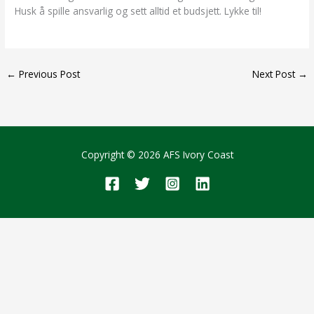
Husk å spille ansvarlig og sett alltid et budsjett. Lykke til!
←
Previous Post
Next Post
→
Copyright © 2026 AFS Ivory Coast