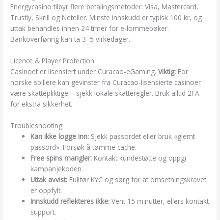
Energycasino tilbyr flere betalingsmetoder: Visa, Mastercard,
Trustly, Skrill og Neteller. Minste innskudd er typisk 100 kr, og
uttak behandles innen 24 timer for e-lommebøker.
Bankoverføring kan ta 3–5 virkedager.
Licence & Player Protection
Casinoet er lisensiert under Curacao-eGaming.
Viktig:
For
norske spillere kan gevinster fra Curacao-lisensierte casinoer
være skattepliktige – sjekk lokale skatteregler. Bruk alltid 2FA
for ekstra sikkerhet.
Troubleshooting
Kan ikke logge inn:
Sjekk passordet eller bruk «glemt
passord». Forsøk å tømme cache.
Free spins mangler:
Kontakt kundestøtte og oppgi
kampanjekoden.
Uttak avvist:
Fullfør KYC og sørg for at omsetningskravet
er oppfylt.
Innskudd reflekteres ikke:
Vent 15 minutter, ellers kontakt
support.