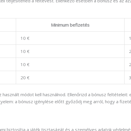
p) kell teljesítened a feltevést. Ellenkező esetben a bónusz és az 
Minimum befizetés
10 €
10 €
10 €
20 €
z használt módot kell használnod. Ellenőrizd a bónusz feltételeit:
igyelem: a bónusz igénylése előtt győződj meg arról, hogy a fizet
, ami biztosítja a játék tisztaságát és a személyes adatok védelmé