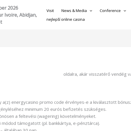
ber 2026
Visit
News & Media
Conference
r Ivoire, Abidjan,
nejlepší online casina
t
s://energy-casinohu.net/bonus/
oldalra, akár visszatérő vendég 
ogy a(z) energycasino promo code érvényes-e a kiválasztott bónus
gényléséhez minimum 20 eurós befizetés szükséges.
ülönösen a feltevési (wagering) követelményeket.
i módod támogatott (pl. bankkártya, e-pénztárca).
 – általában 30 nap.