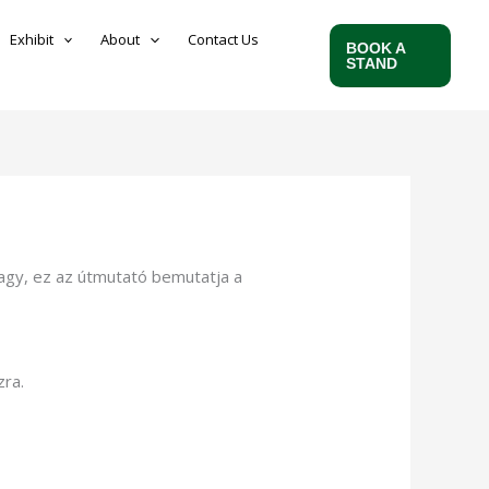
Exhibit
About
Contact Us
BOOK A
STAND
vagy, ez az útmutató bemutatja a
zra.