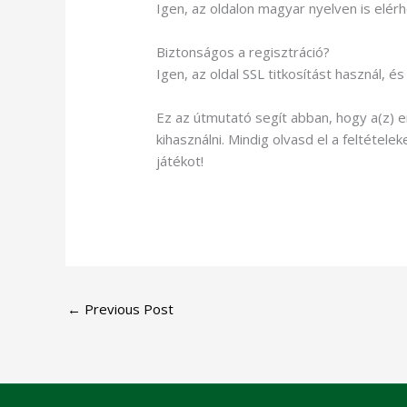
Igen, az oldalon magyar nyelven is elér
Biztonságos a regisztráció?
Igen, az oldal SSL titkosítást használ, é
Ez az útmutató segít abban, hogy a(z) 
kihasználni. Mindig olvasd el a feltétele
játékot!
←
Previous Post