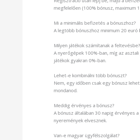
Regisztráció után lépj be, majd a befi
megfelelően (100% bónusz, maximum 1
Mi a minimális befizetés a bónuszhoz?
A legtöbb bónuszhoz minimum 20 euró b
Milyen játékok számítanak a feltevésbe
A nyerőgépek 100%-ban, míg az asztali 
játékok gyakran 0%-ban.
Lehet-e kombinálni több bónuszt?
Nem, egy időben csak egy bónusz lehet ak
mondanod.
Meddig érvényes a bónusz?
A bónusz általában 30 napig érvényes a 
nyeremények elvesznek.
Van-e magyar ügyfélszolgálat?