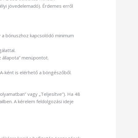
mélyi jövedelemadó). Érdemes erről
gy a bónuszhoz kapcsolódó minimum
álattal.
 állapota” menüpontot.
WA-ként is elérhető a böngészőből.
„Folyamatban” vagy „Teljesítve”). Ha 48
ailben. A kérelem feldolgozási ideje