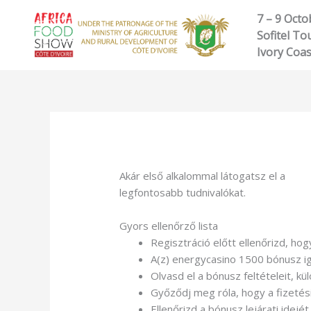
Skip
7 – 9 Octo
to
Sofitel Tou
content
Ivory Coas
Akár első alkalommal látogatsz el a
http
legfontosabb tudnivalókat.
Gyors ellenőrző lista
Regisztráció előtt ellenőrizd, h
A(z) energycasino 1500 bónusz i
Olvasd el a bónusz feltételeit, k
Győződj meg róla, hogy a fizetés
Ellenőrizd a bónusz lejárati idejét