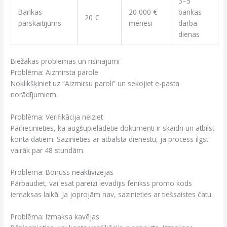
3–5
Bankas
20 000 €
bankas
20 €
pārskaitījums
mēnesī
darba
dienas
Biežākās problēmas un risinājumi
Problēma: Aizmirsta parole
Noklikšķiniet uz “Aizmirsu paroli” un sekojiet e-pasta
norādījumiem.
Problēma: Verifikācija neiziet
Pārliecinieties, ka augšupielādētie dokumenti ir skaidri un atbilst
konta datiem. Sazinieties ar atbalsta dienestu, ja process ilgst
vairāk par 48 stundām.
Problēma: Bonuss neaktivizējas
Pārbaudiet, vai esat pareizi ievadījis fenikss promo kods
iemaksas laikā. Ja joprojām nav, sazinieties ar tiešsaistes čatu.
Problēma: Izmaksa kavējas