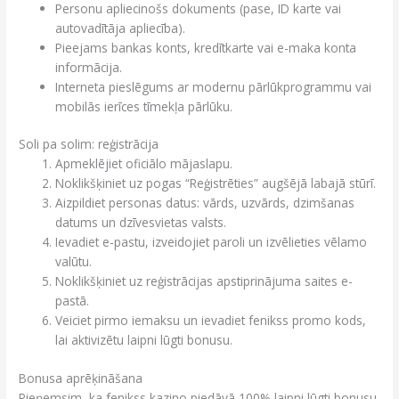
Personu apliecinošs dokuments (pase, ID karte vai
autovadītāja apliecība).
Pieejams bankas konts, kredītkarte vai e-maka konta
informācija.
Interneta pieslēgums ar modernu pārlūkprogrammu vai
mobilās ierīces tīmekļa pārlūku.
Soli pa solim: reģistrācija
Apmeklējiet oficiālo mājaslapu.
Noklikšķiniet uz pogas “Reģistrēties” augšējā labajā stūrī.
Aizpildiet personas datus: vārds, uzvārds, dzimšanas
datums un dzīvesvietas valsts.
Ievadiet e-pastu, izveidojiet paroli un izvēlieties vēlamo
valūtu.
Noklikšķiniet uz reģistrācijas apstiprinājuma saites e-
pastā.
Veiciet pirmo iemaksu un ievadiet fenikss promo kods,
lai aktivizētu laipni lūgti bonusu.
Bonusa aprēķināšana
Pieņemsim, ka fenikss kazino piedāvā 100% laipni lūgti bonusu