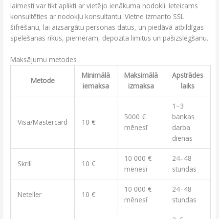
laimesti var tikt aplikti ar vietējo ienākuma nodokli. Ieteicams
konsultēties ar nodokļu konsultantu. Vietne izmanto SSL
šifrēšanu, lai aizsargātu personas datus, un piedāvā atbildīgas
spēlēšanas rīkus, piemēram, depozīta limitus un pašizslēgšanu.
Maksājumu metodes
Minimālā
Maksimālā
Apstrādes
Metode
iemaksa
izmaksa
laiks
1–3
5000 €
bankas
Visa/Mastercard
10 €
mēnesī
darba
dienas
10 000 €
24–48
Skrill
10 €
mēnesī
stundas
10 000 €
24–48
Neteller
10 €
mēnesī
stundas