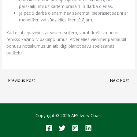
pārskaitījumi uz kartēm prasa 1–3 darba dienas.
Ja pēc 5 darba dienām nav saņemta, pieprasiet sazini ar
menedžeri vai sūdzieties licencētājam.
Kad esat iepazinies ar visiem soļiem, varat droši izmantot
fenikss kazino lv pakalpojumus. Atcerieties vienmēr pārbaudīt
bonusu noteikumus un atbildīgi plānot savu spēlēšanas
budžetu.
←
Previous Post
Next Post
→
Copyright © 2026 AFS Ivory Coast