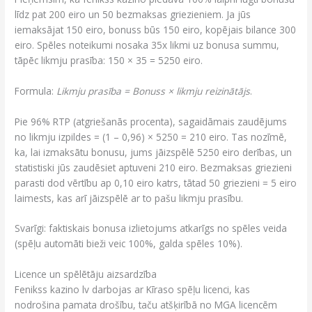
līdz pat 200 eiro un 50 bezmaksas griezieniem. Ja jūs
iemaksājat 150 eiro, bonuss būs 150 eiro, kopējais bilance 300
eiro. Spēles noteikumi nosaka 35x likmi uz bonusa summu,
tāpēc likmju prasība: 150 × 35 = 5250 eiro.
Formula:
Likmju prasība = Bonuss × likmju reizinātājs
.
Pie 96% RTP (atgriešanās procenta), sagaidāmais zaudējums
no likmju izpildes = (1 – 0,96) × 5250 = 210 eiro. Tas nozīmē,
ka, lai izmaksātu bonusu, jums jāizspēlē 5250 eiro derības, un
statistiski jūs zaudēsiet aptuveni 210 eiro. Bezmaksas griezieni
parasti dod vērtību ap 0,10 eiro katrs, tātad 50 griezieni = 5 eiro
laimests, kas arī jāizspēlē ar to pašu likmju prasību.
Svarīgi: faktiskais bonusa izlietojums atkarīgs no spēles veida
(spēļu automāti bieži veic 100%, galda spēles 10%).
Licence un spēlētāju aizsardzība
Fenikss kazino lv darbojas ar Kīraso spēļu licenci, kas
nodrošina pamata drošību, taču atšķirībā no MGA licencēm