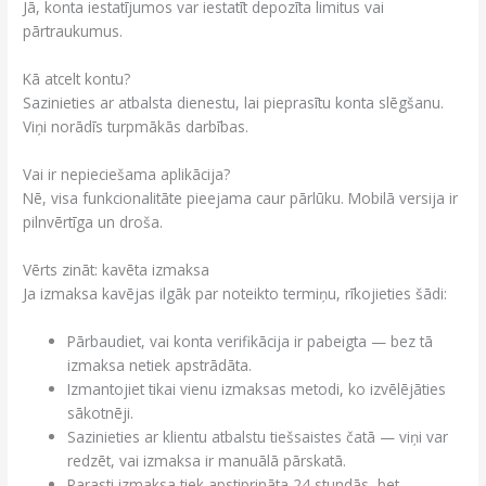
Jā, konta iestatījumos var iestatīt depozīta limitus vai
pārtraukumus.
Kā atcelt kontu?
Sazinieties ar atbalsta dienestu, lai pieprasītu konta slēgšanu.
Viņi norādīs turpmākās darbības.
Vai ir nepieciešama aplikācija?
Nē, visa funkcionalitāte pieejama caur pārlūku. Mobilā versija ir
pilnvērtīga un droša.
Vērts zināt: kavēta izmaksa
Ja izmaksa kavējas ilgāk par noteikto termiņu, rīkojieties šādi:
Pārbaudiet, vai konta verifikācija ir pabeigta — bez tā
izmaksa netiek apstrādāta.
Izmantojiet tikai vienu izmaksas metodi, ko izvēlējāties
sākotnēji.
Sazinieties ar klientu atbalstu tiešsaistes čatā — viņi var
redzēt, vai izmaksa ir manuālā pārskatā.
Parasti izmaksa tiek apstiprināta 24 stundās, bet