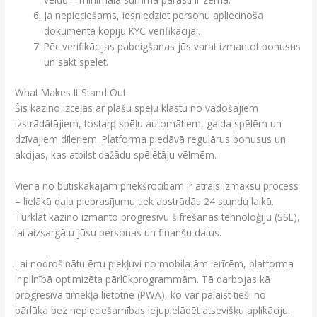
Ja nepieciešams, iesniedziet personu apliecinoša
dokumenta kopiju KYC verifikācijai.
Pēc verifikācijas pabeigšanas jūs varat izmantot bonusus
un sākt spēlēt.
What Makes It Stand Out
Šis kazino izceļas ar plašu spēļu klāstu no vadošajiem
izstrādātājiem, tostarp spēļu automātiem, galda spēlēm un
dzīvajiem dīleriem. Platforma piedāvā regulārus bonusus un
akcijas, kas atbilst dažādu spēlētāju vēlmēm.
Viena no būtiskākajām priekšrocībām ir ātrais izmaksu process
– lielākā daļa pieprasījumu tiek apstrādāti 24 stundu laikā.
Turklāt kazino izmanto progresīvu šifrēšanas tehnoloģiju (SSL),
lai aizsargātu jūsu personas un finanšu datus.
Lai nodrošinātu ērtu piekļuvi no mobilajām ierīcēm, platforma
ir pilnībā optimizēta pārlūkprogrammām. Tā darbojas kā
progresīvā tīmekļa lietotne (PWA), ko var palaist tieši no
pārlūka bez nepieciešamības lejupielādēt atsevišķu aplikāciju.