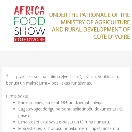
Skip
to
content
Šis ir praktisks soli pa solim ceļvedis: reģistrācija, verifikācija,
bonusi un maksājumi – bez liekas runāšanas.
Pirms sākat
Pārliecinieties, ka esat 18+ un dzīvojat Latvijā.
Sagatavojiet derīgu personu apliecinošu dokumentu (ID,
pase).
Izmantojiet tikai savu e-pastu un tālruņa numuru.
Iepazīstieties ar bonusu noteikumiem – īpaši ar likmju