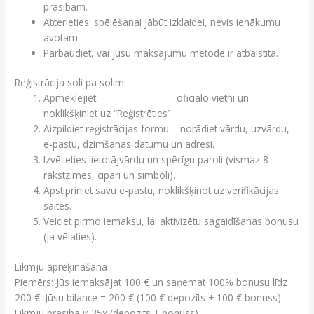
prasībām.
Atcerieties: spēlēšanai jābūt izklaidei, nevis ienākumu
avotam.
Pārbaudiet, vai jūsu maksājumu metode ir atbalstīta.
Reģistrācija soli pa solim
Apmeklējiet
Fenikss kazino lv
oficiālo vietni un
noklikšķiniet uz “Reģistrēties”.
Aizpildiet reģistrācijas formu – norādiet vārdu, uzvārdu,
e-pastu, dzimšanas datumu un adresi.
Izvēlieties lietotājvārdu un spēcīgu paroli (vismaz 8
rakstzīmes, cipari un simboli).
Apstipriniet savu e-pastu, noklikšķinot uz verifikācijas
saites.
Veiciet pirmo iemaksu, lai aktivizētu sagaidīšanas bonusu
(ja vēlaties).
Likmju aprēķināšana
Piemērs: Jūs iemaksājat 100 € un saņemat 100% bonusu līdz
200 €. Jūsu bilance = 200 € (100 € depozīts + 100 € bonuss).
Likmju prasība ir 35x (depozīts + bonuss).