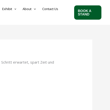
Exhibit
About
Contact Us
BOOK A
STAND
 Schritt erwartet, spart Zeit und